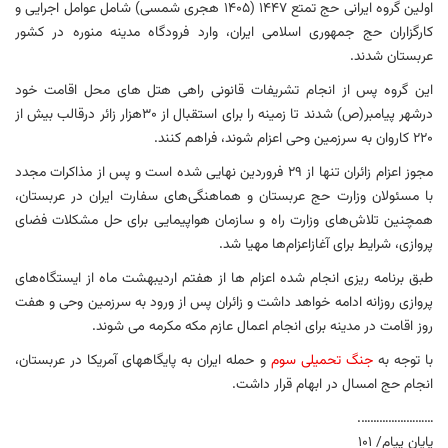
اولین گروه ایرانی حج تمتع ۱۴۴۷ (۱۴۰۵ هجری شمسی) شامل عوامل اجرایی و
کارگزاران حج جمهوری اسلامی ایران، وارد فرودگاه مدینه منوره در کشور
عربستان شدند.
این گروه پس از انجام تشریفات قانونی راهی هتل های محل اقامت خود
درشهر پیامبر(ص) شدند تا زمینه را برای استقبال از ۳۰هزار زائر درقالب بیش از
۲۲۰ کاروان به سرزمین وحی اعزام شوند، فراهم کنند.
مجوز اعزام زائران تنها از ۲۹ فروردین نهایی شده است و پس از مذاکرات مجدد
با مسئولان وزارت حج عربستان و هماهنگی‌های سفارت ایران در عربستان،
همچنین تلاش‌های وزارت راه و سازمان هواپیمایی برای حل مشکلات فضای
پروازی، شرایط برای آغازاعزام‌ها مهیا شد.
طبق برنامه ریزی انجام شده اعزام‌ ها از هفتم اردیبهشت ماه از ایستگاه‌های
پروازی روزانه ادامه خواهد داشت و زائران پس از ورود به سرزمین وحی و هفت
روز اقامت در مدینه برای انجام اعمال عازم مکه مکرمه می شوند.
با توجه به
جنگ تحمیلی سوم
و حمله ایران به پایگاههای آمریکا در عربستان،
انجام حج امسال در ابهام قرار داشت.
…………………….
پایان پیام/ ۱۰۱