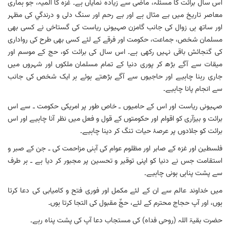
اس سال برائت کا مسئلہ، ماضی سے زیادہ نمایاں ہے۔ غزہ کا المیہ، جو ہماری
معاصر تاریخ میں بے مثال ہے اور بے رحم اور سنگ دلی و درندگي کی مظہر
اور ساتھ ہی زوال کی جانب گامزن صہیونی ریاست کی گستاخی نے کسی بھی
مسلمان شخص، جماعت، حکومت اور فرقے کے لئے کسی بھی طرح کی رواداری
کی گنجائش باقی نہیں رکھی ہے۔ اس سال کی برائت کو، حج کے موسم اور
میقات سے آگے بڑھ کر پوری دنیا کے تمام مسلمان ملکوں اور شہروں میں
جاری رہنا چاہیے اور حاجیوں سے آگے بڑھتے ہوئے ہر ایک شخص کی جانب
سے انجام پانا چاہیے۔
صہیونی ریاست اور اس کے حامیوں ـ خاص طور پر امریکی حکومت ـ سے اس
برائت و بیزآری کو اقوام اور حکومتوں کے قول و فعل میں نظر آنا چاہیے اور اس
برائت کو جلادوں پر عرصۂ حیات تنگ کر دینا چاہیے۔
فلسطین اور غزہ کے صابر اور مظلوم عوام کی آہنی مزاحمت کی ـ جن کے صبر و
استقامت جس نے دنیا کو اپنی توقیر و تحسین پر مجبور کر دیا ہے ـ ہر طرف
سے پشت پناہی ہونی چاہیے۔
میں خداوند عالم سے ان کے لئے مکمل اور فوری فتح و کامیابی کی دعا کرتا
ہوں، اور آپ حجاج محترم کے لئے، حجِّ مقبول کی التجا کرتا ہوں۔
حضرت بقیۃ اللہ (روحی فداہ) کی مستجاب دعا آپ کی پشت پناہ رہے۔