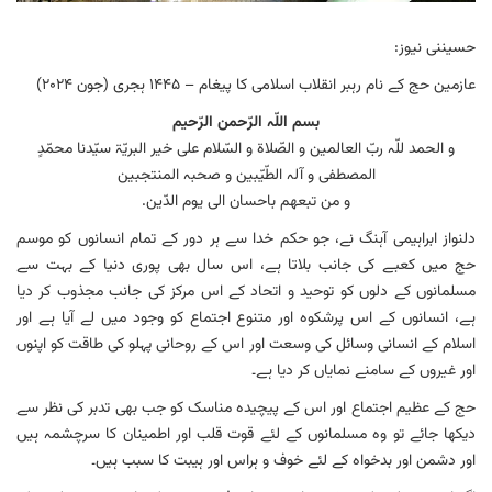
حسیننی نیوز:
عازمین حج کے نام رہبر انقلاب اسلامی کا پیغام – ۱۴۴۵ ہجری (جون ۲۰۲۴)
بسم اللّہ الرّحمن الرّحیم
و الحمد للّہ ربّ العالمین و الصّلاۃ و السّلام علی خیر البریّۃ سیّدنا محمّدٍ
المصطفی و آلہ الطّیّبین و صحبہ المنتجبین
و من تبعھم باحسان الی یوم الدّین.
دلنواز ابراہیمی آہنگ نے، جو حکم خدا سے ہر دور کے تمام انسانوں کو موسم
حج میں کعبے کی جانب بلاتا ہے، اس سال بھی پوری دنیا کے بہت سے
مسلمانوں کے دلوں کو توحید و اتحاد کے اس مرکز کی جانب مجذوب کر دیا
ہے، انسانوں کے اس پرشکوہ اور متنوع اجتماع کو وجود میں لے آيا ہے اور
اسلام کے انسانی وسائل کی وسعت اور اس کے روحانی پہلو کی طاقت کو اپنوں
اور غیروں کے سامنے نمایاں کر دیا ہے۔
حج کے عظیم اجتماع اور اس کے پیچیدہ مناسک کو جب بھی تدبر کی نظر سے
دیکھا جائے تو وہ مسلمانوں کے لئے قوت قلب اور اطمینان کا سرچشمہ ہیں
اور دشمن اور بدخواہ کے لئے خوف و ہراس اور ہیبت کا سبب ہیں۔