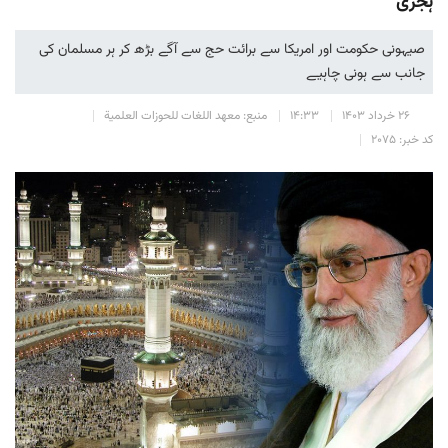
ہجری
صیہونی حکومت اور امریکا سے برائت حج سے آگے بڑھ کر ہر مسلمان کی
جانب سے ہونی چاہیے
۲۶ خرداد ۱۴۰۳
۱۴:۳۳
منبع: معهد اللغات للحوزات العلمیة
کد خبر: ۲۰۷۵