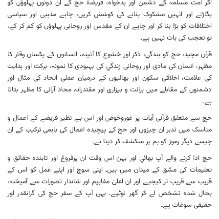
اگر امت مسلمہ کے دشمن اور بدخواہ، فریضۂ حج کے ان دونوں پہلوؤں کو
بگاڑنے اور انہیں مشکوک بنانے کی کوشش کریں، چاہے مذہبی اور سیاسی
اختلافات کو بڑا بنا کر اور چاہے ان کے مقدس اور روحانی پہلوؤں کو کم کر کے،
تو تعجب کی بات نہیں ہے۔
قرآن مجید، حج کو بندگي، ذکر اور خشوع کا آئینہ، انسانوں کے یکساں وقار کا
مظہر، انسان کی مادی اور روحانی زندگي کی بہبودی کا نمونہ، برکت اور ہدایت
کی علامت، اخلاقی سکون اور بھائيوں کے درمیان عملی اتحاد کی مثال اور
دشمنوں کے مقابلے میں برائت و بیزاری اور مقتدرانہ محاذ آرائی کا مظہر بتاتا
ہے۔
حج سے متعلق قرآنی آيات پر غوروخوض اور اس بے نظیر فریضے کے اعمال و
مناسک میں تدبر ان چیزوں اور حج کے پیچیدہ اعمال کی باہمی ترکیب کے ان
جیسے دیگر رموز کو ہم پر منکشف کر دیتا ہے۔
حج ادا کرنے والے آپ بھائي اور بہن اس وقت ان پرفروغ اور تابندہ حقائق و
تعلیمات کی مشق کے میدان میں ہیں۔ اپنی سوچ اور اپنے عمل کو اس کے
قریب سے قریب تر کیجیے اور ان اعلیٰ مفاہیم اور شاندار تصورات سے آمیختہ،
بحال شدہ تشخص لے کر گھر لوٹیے۔ یہی آپ کے سفر حج کی گرانقدر اور
حقیقی سوغات ہے۔