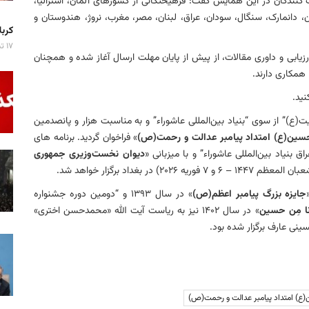
ت کنندگان در این همایش گفت: فرهیختگانی از کشورهای آلمان، استرالیا،
ان، دانمارک، سنگال، سودان، عراق، لبنان، مصر، مغرب، نروژ، هندوستان و
کربلا میزبان ۷ 
۱۷ تیر ۱۴۰۵
رزیابی و داوری مقالات، از پیش از پایان مهلت ارسال آغاز شده و همچنان
نید.
ع)” از سوی “بنیاد بین‌المللی عاشوراء” و به مناسبت هزار و پانصدمین
سین(ع) امتداد پیامبر عدالت و رحمت(ص)
» فراخوان گردید. برنامه های
 بنیاد بین‌المللی عاشوراء” و با میزبانی «
دیوان نخست‌وزیری جمهوری
جایزه بزرگ پیامبر اعظم(ص)
» در سال ۱۳۹۳ و “دومین دوره جشنواره
نا مِن حسین
» در سال ۱۴۰۲ نیز به ریاست آیت الله «محمدحسن اختری»
ینی عارف برگزار شده بود.
ع) امتداد پیامبر عدالت و رحمت(ص)