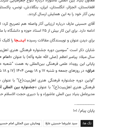
معاون بنیاد بین المللی عاشوراء درباره تنوع جغرافیایی شرک
افغانستان، الجزائر، انگلستان، ایران، بنگلادش، تونس، پاکست
یمن آثار خود را به این همایش ارسال کردند.
آقای حسینی عارف درباره ارزیابی آثار واصله هم تصریح کرد: ا
ادامه دارد. برای این کار بیش از ۲۵ استاد حوزه و دانشگاه با ما همکاری دارند.
برای دیدن عنوان و نویسندگان مقالات رسیده
ایـنــجا
را کلیک ک
شایان ذکر است “سومین دوره جشنواره فرهنگی هنری اهل‌بیت(
سال میلاد پیامبر اعظم (صلی الله علیه وآله) با عنوان «
امام ح
پایانی این رویداد علمی فرهنگی بین‌المللی به همت “شعبه عراق
عراق
» در روزهای جمعه و شنبه ۱۷ و ۱۸ بهمن ۱۴۰۴ (۱۷ و ۱۸ شعبان المعظم ١٤٤٧ – ۶ و ۷ فوریه ۲۰۲۶) در بغداد برگزار خواهد شد.
“اولین دوره جشنواره فرهنگی هنری اهل‌بیت(ع)” با عنوان «
فرهنگی هنری اهل‌بیت(ع)” با عنوان «
جشنواره بین المللی أ
مدیرعامل بنیاد بین الملی عاشوراء و با دبیری حجت الاسلام حس
…………………..
پایان پیام/ ۱۰۱
تگ ها:
سید علیرضا حسینی عارف
همایش بین المللی امام حسین(