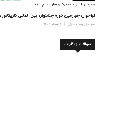
همزمان با آغاز ماه مبارک رمضان اعلام شد؛
اءکنندگان
فراخوان چهارمین دوره جشنواره بین المللی کاریکاتور
سید علی رضا حسینی
۱ اسفند ۱۴۰۴
سوالات و نظرات