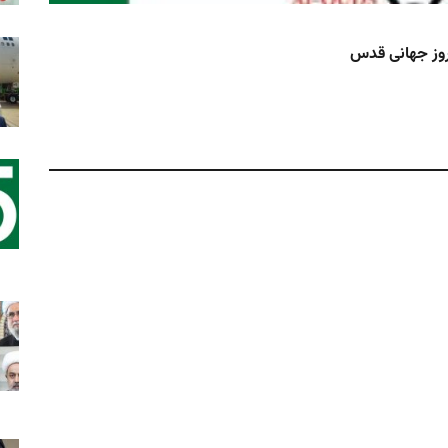
برن
 روز جهانی قدس
سید 