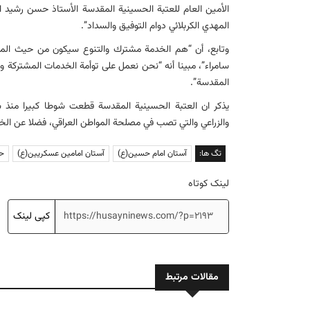
الأمين العام للعتبة الحسينية المقدسة الأستاذ حسن رشيد ال
المهدي الكربلائي دوام التوفيق والسداد”.
وتابع، أن “هم الخدمة مشترك والتنوع سيكون من حيث المك
سامراء”، مبينا أنه “نحن نعمل على توأمة الخدمات المشتركة و
المقدسة”.
يذكر ان العتبة الحسينية المقدسة قطعت شوطا كبيرا منذ 
والزراعي والتي تصب في مصلحة المواطن العراقي، فضلا عن الخدما
تگ ها:
آستان امام حسین(ع)
آستان امامین عسکریین(ع)
حس
لینک کوتاه
کپی لینک
مقالات مرتبط