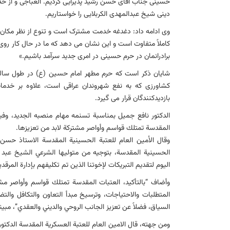
حسینی جناب آقای حسن رشید پذیرایی کردیم. العباجی و از خداو
دینی شیخ عبدالمهدی الکربلایی را خواستاریم.
وی ادامه داد: دغدغه خدمت مشترک است و تنوع از نظر مکان تنه
کاملاً متفاوت است و این نشان می دهد که ما در حال کار ر
برادرانمان در حرم حسینی در امری جدید سرآمد باشیم.»
شایان ذکر است که حرم مطهر امام حسین (ع) در طول سالیا
کشاورزی که به نفع شهروندان عراقی است، علاوه بر خدمات
بازدیدکنندگان قرار می گیرد.
الدكتور نافع جميل بمناسبة تسنمه مهام منصبه الجديد، وفيما
المقدسة تمتلك قواسم وأواصر مشتركة لابد من تعزيزها.
وقال الأمين العام للعتبة الحسينية المقدسة الاستاذ حسن ر
الحسينية المقدسة، بتوجيه من متوليها الشرعي الشيخ عبد ا
اليوم لتقديم التبريكات لإخوتنا الذين تم تكليفهم بإدارة المر
وأضاف “بالتأكيد، العتبات المقدسة تمتلك قواسم وأواصر مشت
المتطلبات والاحتياجات، وترسيخ مبدأ التعاون والتكافل وال
السياق، فضلاً عن تعزيز الجانب الروحي والديني والعقدي”، مبينا 
ومن جهته، قال الامين العام للعتبة العسكرية المقدسة الدكتور 