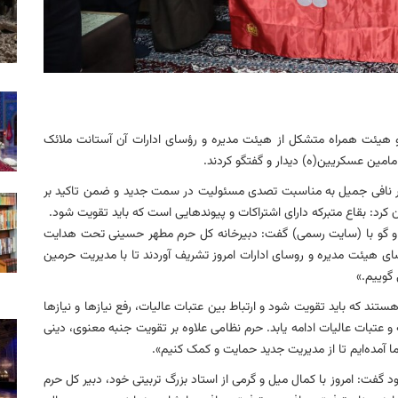
هیئت همراه متشکل از هیئت مدیره و رؤسای ادارات آن آستانت ملائک
امامین عسکریین(ه) دیدار و گفتگو کردند.
تر نافی جمیل به مناسبت تصدی مسئولیت در سمت جدید و ضمن تاکید بر
رد: بقاع متبرکه دارای اشتراکات و پیوندهایی است که باید تقویت شود.
و گو با (سایت رسمی) گفت: دبیرخانه کل حرم مطهر حسینی تحت هدایت
ای هیئت مدیره و روسای ادارات امروز تشریف آوردند تا با مدیریت حرمین
 گوییم.»
ستند که باید تقویت شود و ارتباط بین عتبات عالیات، رفع نیازها و نیازها
عتبات عالیات ادامه یابد. حرم نظامی علاوه بر تقویت جنبه معنوی، دینی
 آمده‌ایم تا از مدیریت جدید حمایت و کمک کنیم».
گفت: امروز با کمال میل و گرمی از استاد بزرگ تربیتی خود، دبیر کل حرم