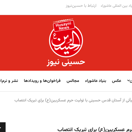
ارتباط با حسین‌نیوز
اد بین المللی عاشوراء
حسینی نیوز
ن
عکس
بنیاد عاشوراء
مجالس
فراخوان‌‏‏‏ها و رویدادها
نشر و نرم‌اف
أتى از آستان قدس حسینی با تولیت حرم عسكريین(ع) برای تبریک انتصاب
ج
رم عسكريین(ع) برای تبریک انتصاب