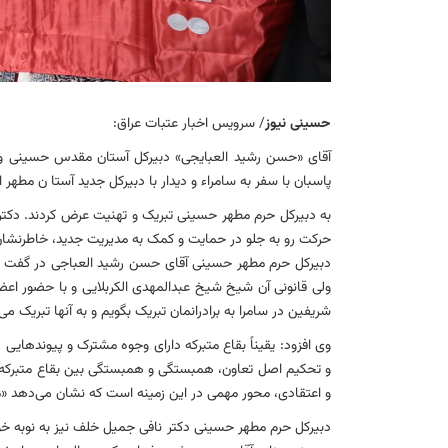
حسینی نیوز
/ سرویس اخبار عتبات عراق:
آقای «حسن رشید العبایجی» دبیرکل آستان مقدس حسینی و 
پاسبان با سفر به سامراء و دیدار با دبیرکل جدید آستا ن مطهر 
به دبیرکل حرم مطهر حسینی تبریک و تهنیت عرض کردند. دک
حرکت رو به جلو در حمایت و کمک به مدیریت جدید، خاطرنشان ک
دبیرکل حرم مطهر حسینی آقای حسن رشید العباجی در گفت 
ولی قانونی آن شیخ شیخ عبدالمهدی الکربلایی و با حضور اعض
شریفین در سامرا به برادرانمان تبریک بگویم و به آنها تبریک می
وی افزود: یقیناً بقاع متبرکه دارای وجوه مشترک و پیوندهایی ه
و تحکیم اصل تعاون، همبستگی و همبستگی بین بقاع متبرکه و 
و اعتقادی، محور مهمی در این زمینه است که نشان می‌دهد «ما
دبیرکل حرم مطهر حسینی دکتر نافی جمیل خلف نیز به نوبه خود 