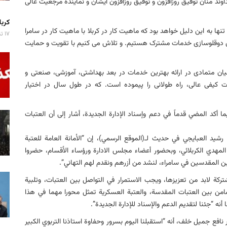
ند منان توفیق روزافزون و توفیق روزافزون ایشان و نماینده مرجعیت عالی
کربلا میزبان ۷ 
ا به این دلیل خواهد بود که ماهیت کار در کربلا با ماهیت کار در سامرا
۱۷ تیر ۱۴۰۵
وی دوقلوسازی خدمات مشترک هستیم. و تلاش می کنیم با تقویت و حمایت
ن متمادی در ارائه بهترین خدمات در بعد بهداشتی، آموزشی، صنعتی و
 کیفی عالی، راه طولانی را پیموده است. که در طول سال در اختیار
 أكد المضي قدماً في دعم وإسناد الإدارة الجديدة، أشار إلى أن العتبات
شيد العبايجي في حديث لـ(الموقع الرسمي)، إن “الأمانة العامة للعتبة
لمهدي الكربلائي، وبحضور أعضاء مجلس الادارة ورؤساء الأقسام، حضروا
قدين المقدسين في سامراء، لنشد من أزرهم ونقدم لهم التهاني”.
ركة لابد من تعزيزها، ويجب الاستمرار في التواصل بين العتبات، وتلبية
تضامن بين العتبات المقدسة، والعتبة العسكرية تمثل محورا مهما في هذا
أنه “جئنا لتقديم الدعم والإسناد للإدارة الجديدة”.
نافع جميل خلف، أنه “استقبلنا اليوم بسرور وحفاوة استاذنا التربوي الكبير