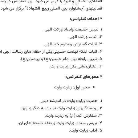
اعتقادی، اخلاقی و غیره را در بر می گیرد. این کنفرانس در ر
فعالیتهای “جشنواره بین المللی
ربيع الشهادة
” برگزار می شود.
* اهداف كنفرانس:
۱. تبیین حقیقت وابعاد وراثت الهی.
۲. اثبات وراثت الهی.
۳. اثبات گسترش و تداوم خط الهی.
۴. اثبات اینکه نهضت حسینی یکی از حلقه های رسالت الهی است.
۵. تبیین رابطه بین امام حسین(ع) و پیامبران(ع).
۶. اعتباربخشی متن زیارت وارث.
* محورهای كنفرانس:
محور اول: زيارت وارث
۱. اهمیت زیارت وارث در اندیشه دینی.
۲. برجستگیهای زیارت وارث نسبت به دیگر زیارتها.
۳. سفارش ائمه(ع) به زیارت وارث.
۴. بررسی سندی زیارت وارث و تعدد نسخه های آن.
۵. آداب زیارت وارث.