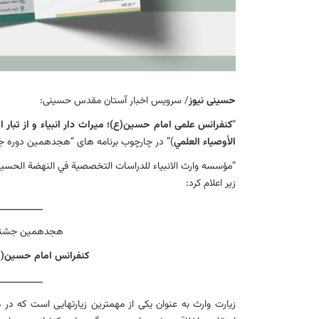
حسینی نیوز
/ سرویس اخبار آستان مقدس حسینی:
“
كنفرانس علمی امام حسين(ع)؛ ميراث دار انبياء و از تبار ا
الأوصياء العلمي
)” در چارچوب برنامه های “هجدهمين دوره جشن
“مؤسسه وارث الانبیاء للدراسات التخصصیة في النهضة الحسینیة
زیر اعلام کرد:
ـــــــــــــــ
هجدهمين جشنواره
كنفرانس امام حسين(ع) م
ـــــــــــــــ
زیارت وارث به عنوان یکی از مهمترین زیارتهایی است که د