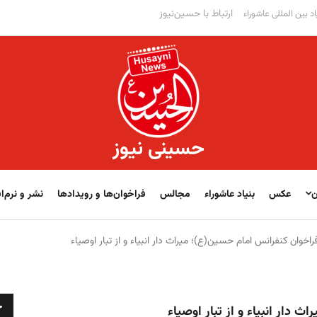
ارتباط با حسین‌نیوز
اد بین المللی عاشوراء
حسینی نیوز
ن
عکس
بنیاد عاشوراء
مجالس
فراخوان‌‏‏‏ها و رویدادها
نشر و نرم‌اف
اخوان كنفرانس امام حسين(ع)؛ ميراث دار انبياء و از تبار اوصياء
ج
 دار انبياء و از تبار اوصياء