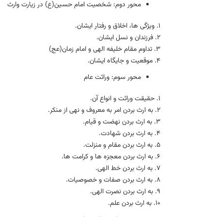
محور دوم: شخصيت امام حسين(ع) در زيارت وارث
۱. ویژگی ها، اخلاق و رفتار ایشان.
۲. فرزندان و نسل ایشان.
۳. تداوم مقام خلیفه الهی و امام زمان(عج)
۴. موقعیت و جایگاه ایشان.
محور سوم: وراثت عام
۱. حقیقت وراثت و انواع آن.
۲. به ارث بردن امر به معروف و نهی از منکر.
۳. به ارث بردن نهضت و قیام.
۴. به ارث بردن شهادت.
۵. به ارث بردن مقام و منزلت.
۶. به ارث بردن معجزه ها و کرامت ها.
۷. به ارث بردن خط الهی.
۸. به ارث بردن صفات و خصوصیات.
۹. به ارث بردن نصرت الهی.
۱۰. به ارث بردن علم.