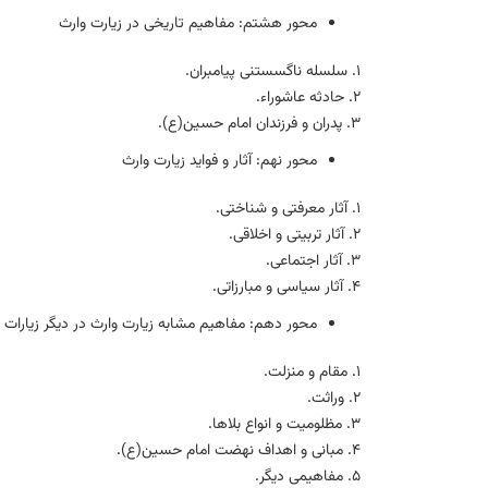
محور هشتم: مفاهيم تاريخی در زيارت وارث
۱. سلسله ناگسستنی پیامبران.
۲. حادثه عاشوراء.
۳. پدران و فرزندان امام حسین(ع).
محور نهم: آثار و فوايد زيارت وارث
۱. آثار معرفتی و شناختی.
۲. آثار تربیتی و اخلاقی.
۳. آثار اجتماعی.
۴. آثار سياسی و مبارزاتی.
محور دهم: مفاهيم مشابه زيارت وارث در ديگر زيارات
۱. مقام و منزلت.
۲. وراثت.
۳. مظلومیت و انواع بلاها.
۴. مبانی و اهداف نهضت امام حسین(ع).
۵. مفاهیمی دیگر.