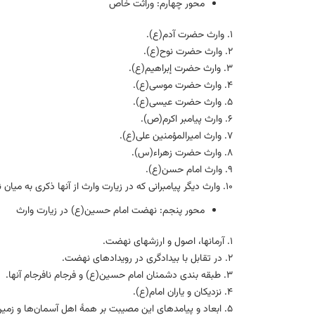
محور چهارم: وراثت خاص
۱. وارث حضرت آدم(ع).
۲. وارث حضرت نوح(ع).
۳. وارث حضرت إبراهيم(ع).
۴. وارث حضرت موسى(ع).
۵. وارث حضرت عيسى(ع).
۶. وارث پیامبر اکرم(ص).
۷. وارث امیرالمؤمنین علی(ع).
۸. وارث حضرت زهراء(س).
۹. وارث امام حسن(ع).
۱۰. وارث دیگر پیامبرانی که در زیارت وارث از آنها ذکری به میان نیامده است.
محور پنجم: نهضت امام حسين(ع) در زيارت وارث
۱. آرمانها، اصول و ارزشهای نهضت.
۲. در تقابل با بیدادگری در رویدادهای نهضت.
۳. طبقه بندی دشمنان امام حسین(ع) و فرجام نافرجام آنها.
۴. نزدیکان و یاران امام(ع).
۵. ابعاد و پیامدهای این مصیبت بر همهٔ اهل آسمان‌ها و زمین.