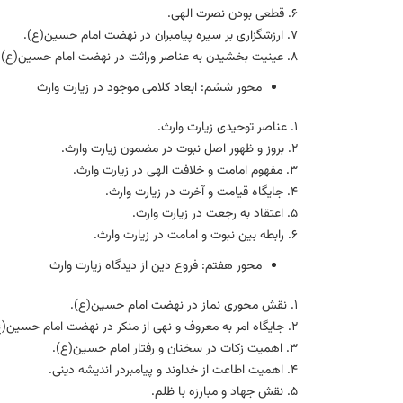
۶. قطعی بودن نصرت الهی.
۷. ارزشگزاری بر سیره پیامبران در نهضت امام حسین(ع).
۸. عینیت بخشیدن به عناصر وراثت در نهضت امام حسین(ع).
محور ششم: ابعاد کلامی موجود در زيارت وارث
۱. عناصر توحیدی زیارت وارث.
۲. بروز و ظهور اصل نبوت در مضمون زیارت وارث.
۳. مفهوم امامت و خلافت الهی در زیارت وارث.
۴. جایگاه قیامت و آخرت در زیارت وارث.
۵. اعتقاد به رجعت در زیارت وارث.
۶. رابطه بین نبوت و امامت در زیارت وارث.
محور هفتم: فروع دين از ديدگاه زيارت وارث
۱. نقش محوری نماز در نهضت امام حسین(ع).
۲. جایگاه امر به معروف و نهی از منکر در نهضت امام حسین(ع).
۳. اهمیت زکات در سخنان و رفتار امام حسین(ع).
۴. اهمیت اطاعت از خداوند و پیامبردر اندیشه دینی.
۵. نقش جهاد و مبارزه با ظلم.