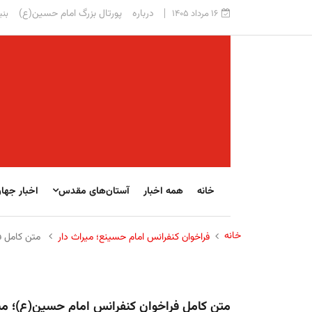
درباره
پورتال بزرگ امام حسین(ع)
۱۶ مرداد ۱۴۰۵
بنی
خانه
همه اخبار
آستان‌های مقدس
اخبار جها
خانه
فراخوان كنفرانس امام حسينع؛ ميراث دار
متن کامل فر
متن کامل فراخوان كنفرانس امام حسين(ع)؛ ميراث