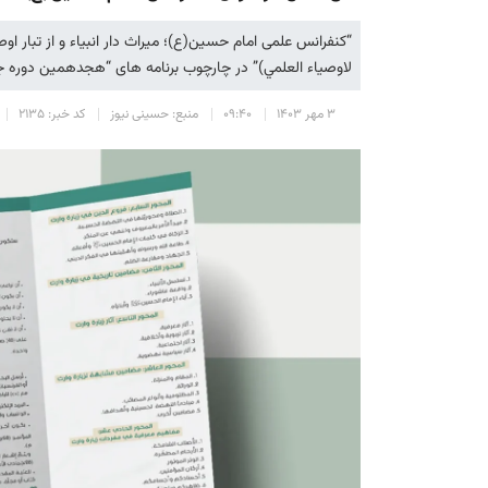
“كنفرانس علمی امام حسين(ع)؛ ميراث دار انبياء و از تبار اوص
لاوصياء العلمي)” در چارچوب برنامه های “هجدهمين دوره جشن
۳ مهر ۱۴۰۳
۰۹:۴۰
منبع: حسینی نیوز
کد خبر: ۲۱۳۵