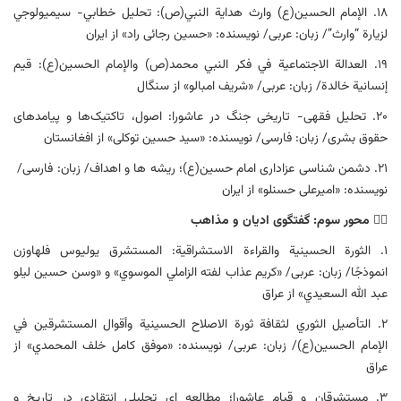
۱۸. الإمام الحسين(ع) وارث هداية النبي(ص): تحليل خطابي- سيميولوجي
لزيارة “وارث”/ زبان: عربی/ نویسنده: «حسین رجائی راد» از ایران
۱۹. العدالة الاجتماعية في فكر النبي محمد(ص) والإمام الحسين(ع): قيم
إنسانية خالدة/ زبان: عربی/ «شریف امبالو» از سنگال
۲۰. تحلیل فقهی- تاریخی جنگ در عاشورا: اصول، تاکتیک‌ها و پیامدهای
حقوق بشری/ زبان: فارسی/ نویسنده: «سید حسین توکلی» از افغانستان
۲۱. دشمن شناسی عزاداری امام حسین(ع)؛ ریشه ها و اهداف/ زبان: فارسی/
نویسنده: «امیرعلی حسنلو» از ایران
۳️⃣
محور سوم: گفتگوی ادیان و مذاهب
۱. الثورة الحسينية والقراءة الاستشراقية: المستشرق يوليوس فلهاوزن
انموذجًا/ زبان: عربی/ «كريم عذاب لفته الزاملي الموسوي» و «وسن حسين ليلو
عبد الله السعيدي» از عراق
۲. التأصيل الثوري لثقافة ثورة الاصلاح الحسينية وأقوال المستشرقين في
الإمام الحسين(ع)/ زبان: عربی/ نویسنده: «موفق كامل خلف المحمدي» از
عراق
۳. مستشرقان و قیام عاشورا؛ مطالعه ای تحلیلی انتقادی در تاریخ و