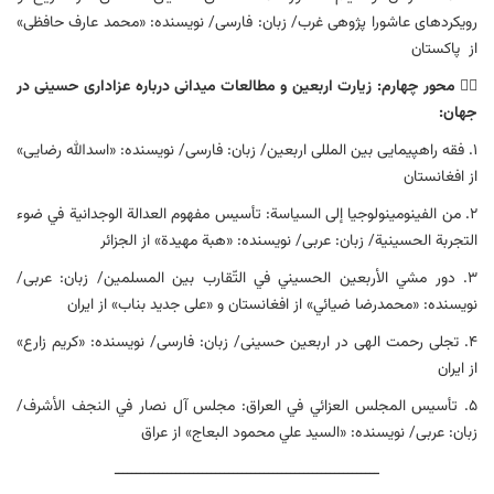
رویکردهای عاشورا پژوهی غرب/ زبان: فارسی/ نویسنده: «محمد عارف حافظی»
از پاکستان
۴️⃣
محور چهارم: زیارت اربعین و مطالعات میدانی درباره عزاداری حسینی در
جهان:
۱. فقه راهپیمایی بین المللی اربعين/ زبان: فارسی/ نویسنده: «اسدالله رضایی»
از افغانستان
۲. من الفينومينولوجيا إلى السياسة: تأسيس مفهوم العدالة الوجدانية في ضوء
التجربة الحسينية/ زبان: عربی/ نویسنده: «هبة مهيدة» از الجزائر
۳. دور مشي الأربعين الحسيني في التّقارب بين المسلمين/ زبان: عربی/
نویسنده: «محمدرضا ضيائي» از افغانستان و «علی جدید بناب» از ایران
۴. تجلی رحمت الهی در اربعین حسینی/ زبان: فارسی/ نویسنده: «کریم زارع»
از ایران
۵. تأسيس المجلس العزائي في العراق: مجلس آل نصار في النجف الأشرف/
زبان: عربی/ نویسنده: «السيد علي محمود البعاج» از عراق
ــــــــــــــــــــــــــــــــــــــــــــــــــــــــــــ