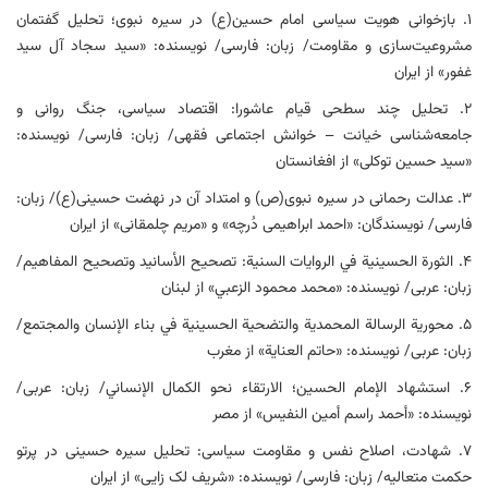
۱. بازخوانی هویت سیاسی امام حسین(ع) در سیره نبوی؛ تحلیل گفتمان
مشروعیت‌سازی و مقاومت/ زبان: فارسی/ نویسنده: «سید سجاد آل سید
غفور» از ایران
۲. تحلیل چند سطحی قیام عاشورا: اقتصاد سیاسی، جنگ روانی و
جامعه‌شناسی خیانت – خوانش اجتماعی فقهی/ زبان: فارسی/ نویسنده:
«سید حسین توکلی» از افغانستان
۳. عدالت رحمانی در سیره نبوی(ص) و امتداد آن در نهضت حسینی(ع)/ زبان:
فارسی/ نویسندگان: «احمد ابراهیمی دُرچه» و «مریم چلمقانی» از ایران
۴. الثورة الحسینیة في الروایات السنیة: تصحیح الأسانید وتصحیح المفاهیم/
زبان: عربی/ نویسنده: «محمد محمود الزعبي» از لبنان
۵. محوریة الرسالة المحمدیة والتضحیة الحسینیة في بناء الإنسان والمجتمع/
زبان: عربی/ نویسنده: «حاتم العنایة» از مغرب
۶. استشهاد الإمام الحسين؛ الارتقاء نحو الكمال الإنساني‌/ زبان: عربی/
نویسنده: «أحمد راسم أمین النفیس» از مصر
۷. شهادت، اصلاح نفس و مقاومت سیاسی: تحلیل سیره حسینی در پرتو
حکمت متعالیه/ زبان: فارسی/ نویسنده: «شریف لک زایی» از ایران