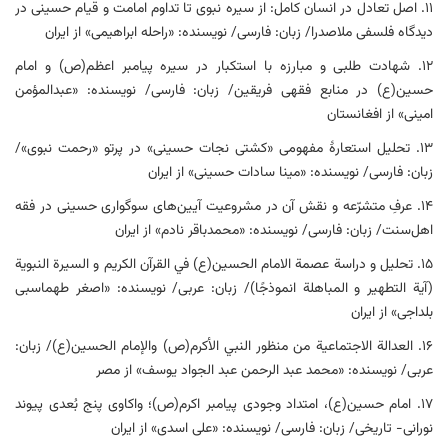
۱۱. اصل تعادل در انسان کامل: از سیره نبوی تا تداوم امامت و قیام حسینی در
دیدگاه فلسفی ملاصدرا/ زبان: فارسی/ نویسنده: «راحله ابراهیمی» از ایران
۱۲. شهادت طلبی و مبارزه با استکبار در سیره پیامبر اعظم(ص) و امام
حسین(ع) در منابع فقهی فریقین/ زبان: فارسی/ نویسنده: «عبدالمؤمن
امینی» از افغانستان
۱۳. تحلیل استعارۀ مفهومی «کشتی نجات حسینی» در پرتو «رحمت نبوی»/
زبان: فارسی/ نویسنده: «مینا سادات حسینی» از ایران
۱۴. عرفِ متشرّعه و نقش آن در مشروعیت آیین‌های سوگواری حسینی در فقه
اهل‌سنت/ زبان: فارسی/ نویسنده: «محمدباقر نادم» از ایران
۱۵. تحلیل و دراسة عصمة الامام الحسين(ع) في القرآن الكريم و السیرة النبویة
(آیة التطهیر و المباهلة انموذجًا)/ زبان: عربی/ نویسنده: «اصغر طهماسبی
بلداجی» از ایران
۱۶. العدالة الاجتماعية من منظور النبي الأكرم(ص) والإمام الحسين(ع)/ زبان:
عربی/ نویسنده: «محمد عبد الرحمن عبد الجواد يوسف» از مصر
۱۷. امام حسین(ع)، امتداد وجودی پیامبر اکرم(ص)؛ واکاوی پنج بُعدی پیوند
نورانی- تاریخی/ زبان: فارسی/ نویسنده: «علی اسدی» از ایران