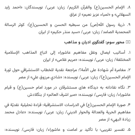
۸. الإمام الحسين(ع) والقرآن الكريم/ زبان: عربی/ نویسندگان: «احمد زايد
السهلاني» و «لمياء عزيز نعيم» از عراق
۹. ذریة رسول الله(ص) من سبطیه الحسن و الحسین(ع): کوثر الرسالة
المحمدیة الصامد/ زبان: عربی/ «سید منذر حکیم» از ایران
۳️⃣
محور سوم: گفتگوی ادیان و مذاهب
۱. أسالیب ایصال ونقل مفاهیم عاشوراء إلى اتباع المذاهب الإسلامية
المختلفة/ زبان: عربی/ نویسنده: «مریم غلامی» از ایران
۲. مغامرة ‌أم ‌شهادة ‌على ‌الأمة؟: ‌مراجعة ‌نقدية ‌للخطاب ‌الاستشراقي ‌حول ‌ثورة
‌الإمام ‌الحسين(ع)/ زبان: عربی/ نویسنده: «شادي مرزوق علي» از مصر
۳. نگاه نقادانه به دیدگاه های مستشرقان در مورد امام حسین(ع) و قیام
عاشوراء/ زبان: فارسی/ نویسنده: «میر اشرف العالم» از بنگلادش
۴. صورة الإمام الحسين(ع) في الدراسات الاستشراقية: قراءة تحليلية نقديّة في
مفاهيم الحرية والعدالة والحوار الديني/ زبان: عربی/ نویسنده: «عادل محمد
زیادة البهي» از مصر
۵. تفسیر تقریبی؛ با تأکید بر امامت و عاشوراء/ زبان: فارسی/ نویسنده: