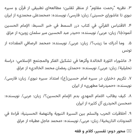
۳. نظریه “رحمت مقاوم” از منظر ثقلین؛ مطالعه‌ای تطبیقی از قرآن و سیره
نبوی تا عاشورای حسینی/ زبان: فارسی/ نویسنده: «محمدعلی محمدی» از ایران
۴. الاقتباس القرآني في كتاب درر السمط في خبر السبط: الإمام الحسين
أنموذجًا/ زبان: عربی/ نویسنده: «حيدر عبد الحسين مير سلمان زوين» از عراق
۵. وما أدراك ما زينب؟/ زبان: عربی/ نویسنده: «محمد الرصافي المقداد» از
تونس
۶. عاشوراء الثورة الخالدة وأثرها في تشكيل الفكر والمجتمع الإسلامي: دراسة
تحليلية/ زبان: عربی/ نویسنده: «حمدان رمضان محمد الخالدي» از عراق
۷. تکریم دختران در سیره امام حسین(ع)؛ امتداد سیره نبوی/ زبان: فارسی/
نویسنده: «حمیدرضا مطهری» از ایران
۸. كيف يطالب الامام المهدي بدم الإمام الحسین؟/ زبان: عربی/ نویسنده:
«محسن الحیدری آل کثیر» از ایران
۹. أخلاقيات الحرب والسلم بين السيرة النبوية والنهضة الحسينية: قراءة في
المدونات التاريخية/ زبان: عربی/ نویسنده: «محمد عاجل عطیة» از عراق
۲️⃣
محور دوم: تفسیر، کلام و فقه