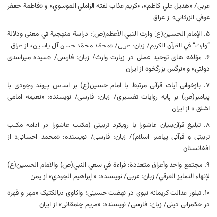
عربی/ «هديل علي كاظم»، «كريم عذاب لفته الزاملي الموسوي» و «فاطمة جعفر
عوفي الزركاني» از عراق
۵. الإمام الحسين(ع) وارث النبي الأعظم(ص): دراسة منهجية في معنى ودلالة
“وارث” في القرآن الكريم/ زبان: عربی/ «محمّد محمّد حسن آل ياسين» از عراق
۶. مؤلفه های توحید عملی در زیارت وارث/ زبان: فارسی/ «سیده میراسدی
دولتی» و «نرگس بزرگخو» از ایران
۷. بازخوانی آیات قرآنی مرتبط با امام حسین(ع) بر اساس پیوند وجودی با
پیامبر(ص) بر پایه روایات تفسیری/ زبان: فارسی/ نویسنده: «نعیمه امامی
اشلق » از ایران
۸. تبلیغ قرآن‌بنیان عاشورا با رویکرد تربیتی (مکتب عاشورا در ادامه مکتب
تربیتی و قرآنی پیامبر اسلام)/ زبان: فارسی/ نویسنده: «محمد احسانی» از
افغانستان
۹. مجتمع واحد وأعراق متعددة: قراءة في سعي النبي(ص) والامام الحسين(ع)
لإنهاء التمايز العرقي/ زبان: عربی/ نویسنده: « إبراهيم الجودي» از يمن
۱۰. تبلور عدالت کریمانه نبوی در نهضت حسینی؛ واکاوی دیالکتیک «مهر و قهر»
در حکمرانی دینی/ زبان: فارسی/ نویسنده: «مریم چلمقانی» از ایران