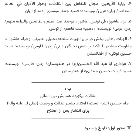
۴. زیارة الأربعین: مجال للتفاعل بین الثقافات وحوار الأدیان في العالم
المعاصر/ زبان: عربی/ نویسنده: «سید جعفر موسوى زاده» از ایران
۵. عزاء عاشوراء في تونس: عاشوراء یوحدنا ضد الظلم والظالمین والبراءة منهم/
زبان: عربی/ نویسنده: «ذهبیة بنت فاهم» از تونس
۶. الهیات رهایی بخش در برابر الهیات سلطه: تحلیلی تطبیقی از قیام عاشورا تا
مقاومت معاصر با تأکید بر نقش نخبگان دینی/ زبان: فارسی/ نویسنده: «سید
حسین توکلی» از افغانستان
۷. عزاداری ابا عبد الله الحسین(ع) در هندوستان/ زبان: فارسی/ نویسنده:
«سید کرامت حسین جعفری» از هندوستان
ــــــــــــــــــــــــــــــــــــــــــــــــــــــــــــ
ب :
مقالات برگزیده همایش بین المللی
امام حسین (علیه السلام) امتداد پیامبر عدالت و رحمت (صلی ا… علیه وآله
)
برای انتشار پس از اصلاح
ــــــــــــــــــــــــــــــــــــــــــــــــــــــــــــ
۱️⃣
محور اول: تاریخ و سیره