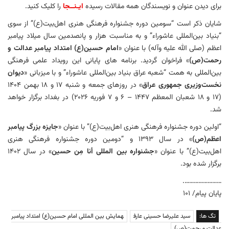
برای دیدن عنوان و نویسندگان همه مقالات رسیده
ایـنــجا
را کلیک کنید.
شایان ذکر است “سومین دوره جشنواره فرهنگی هنری اهل‌بیت(ع)” از سوی
“بنیاد بین‌المللی عاشوراء” و به مناسبت هزار و پانصدمین سال میلاد پیامبر
اعظم (صلی الله علیه وآله) با عنوان «
امام حسین(ع) امتداد پیامبر عدالت و
رحمت(ص)
» فراخوان گردید. برنامه های پایانی این رویداد علمی فرهنگی
بین‌المللی به همت “شعبه عراق بنیاد بین‌المللی عاشوراء” و با میزبانی «
دیوان
نخست‌وزیری جمهوری عراق
» در روزهای جمعه و شنبه ۱۷ و ۱۸ بهمن ۱۴۰۴
(۱۷ و ۱۸ شعبان المعظم ١٤٤٧ – ۶ و ۷ فوریه ۲۰۲۶) در بغداد برگزار خواهد
شد.
“اولین دوره جشنواره فرهنگی هنری اهل‌بیت(ع)” با عنوان «
جایزه بزرگ پیامبر
اعظم(ص)
» در سال ۱۳۹۳ و “دومین دوره جشنواره فرهنگی هنری
اهل‌بیت(ع)” با عنوان «
جشنواره بین المللی أنا مِن حسین
» در سال ۱۴۰۲
برگزار شده بود.
…………………….
پایان پیام/ ۱۰۱
تگ ها:
سید علیرضا حسینی عارف
همایش بین المللی امام حسین(ع) امتداد پیامبر
عدالت و رحمت(ص)