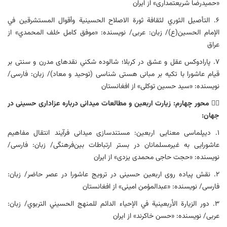
«حمیدرضا شریعتمداری» از ایران
۶. التأصيل الثوري لثقافة ثورة الاصلاح الحسينية وأقوال المستشرقين في
الإمام الحسين(ع)/ زبان: عربی/ نویسنده: «موفق كامل خلف المحمدي» از
عراق
۷. پارادوکس عقل و عشق در کربلا؛ شالوده ‏شکنیِ نقدهای مدرن و سنتی بر
قیام عاشورا با تکیه بر مبانی هستی‏ شناسی (توحید و معاد)/ زبان: فارسی/
نویسنده: «سید حسین توکلی» از افغانستان
۴️⃣
محور چهارم: زیارت اربعین و مطالعات میدانی درباره عزاداری حسینی در
جهان:
۱. دیپلماسی معنایی اربعین: مستندسازی میدانی فرآیند انتقال مفاهیم
عاشورایی به غیرمسلمانان در بستر ارتباطات بین‌فرهنگی/ زبان: فارسی/
نویسنده: «حجت حاجی محمدی یزدی» از ایران
۲. نقش پیاده روی اربعین حسینی در ترویج عاشورا در عصر حاضر/ زبان:
فارسی/ نویسنده: «عبدالمؤمن امینی» از افغانستان
۳. دور الزیارة الأربعینیة في الإحياء الدائم للمنهج الحسيني التربوي/ زبان:
عربی/ نویسنده: «حسن خاکرند» از ایران