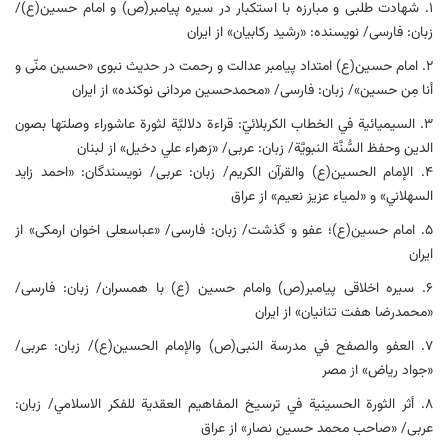
۱. شهادت طلبی و مبارزه با استکبار در سیره پیامبر(ص) و امام حسین(ع)/
زبان: فارسی/ نویسنده: «رشید رکابیان» از ایران
۲. امام حسین(ع) امتداد پیامبر عدالت و رحمت در حدیث نبوی «حسین منّی و
أنا مِن حسین»/ زبان: فارسی/ «محمدحسین مردانی نوکنده» از ایران
۳. السيميائية في الخطاب الكربلائيّ: قراءة دلاليَّة لثورة عاشوراء وصلتها بصون
الدين وحفظ السُّنَّة النبويَّة/ زبان: عربی/ «زهراء علي دخيل» از لبنان
۴. الإمام الحسين(ع) والقرآن الكريم/ زبان: عربی/ نویسندگان: «احمد زايد
السهلاني» و «لمياء عزيز نعيم» از عراق
۵. امام حسین(ع)؛ عفو و گذشت/ زبان: فارسی/ «عباسعلی اخوان ارمکی» از
ایران
۶. سیره اخلاقی پیامبر(ص) وامام حسین (ع) با همسران/ زبان: فارسی/
«محمدرضا هفت تنانیان» از ایران
۷. العفو والصفح في مدرسة النبى(ص) والإمام الحسين(ع)/ زبان: عربی/
«جواد رياض» از مصر
۸. أثر الثورة الحسينية في ترسيخ المفاهيم العقدية للفكر الاسلامي/ زبان:
عربی/ «صاحب محمد حسين نصار» از عراق