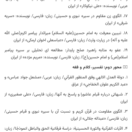
عربی/ نویسنده: «علی نیکوکار» از ایران
۱۷. الگوی زن مقاوم در سیره نبوی و حسینی/ زبان: فارسی/ نویسنده: «سریه
شرفی» از ایران
۱۸. تبیین معرفت به امام حسین(علیه السلام) میراثدار پیامبر اکرم(صلی الله
علیه و آله) در زیارت وارث/ زبان: فارسی/ «عباسعلی اخوان ارمکی» از ایران
۱۹. عفو به مثابه راهبرد صلح پایدار: مطالعه ای تحلیلی بر سیره پیامبر
اسلام(ص) و امام حسین(ع)/ زبان: فارسی/ نویسنده: «مریم مژده» از ایران
۲️⃣
محور دوم: تفسیر، کلام و فقه
۱. دولة العدل الالهي وفق المنظور القرآني/ زبان: عربی/ «مشعل جواد عباس» و
«عبد الكريم علوان الخفاجي» از عراق
۲. شبهاتی درباره قیام عاشورا و پاسخ به آنها/ زبان: فارسی/ «علی صغیری» از
ایران
۳. الگوی مقاومت در قرآن کریم و نسبت آن با سیره نبوی و قیام حسینی/
زبان: فارسی/ «عبداله جلالی» از ایران
۴. الآيات القرآنية والثورة الحسينية: دراسة فرقانية الحق والباطل انموذجًا/ زبان: