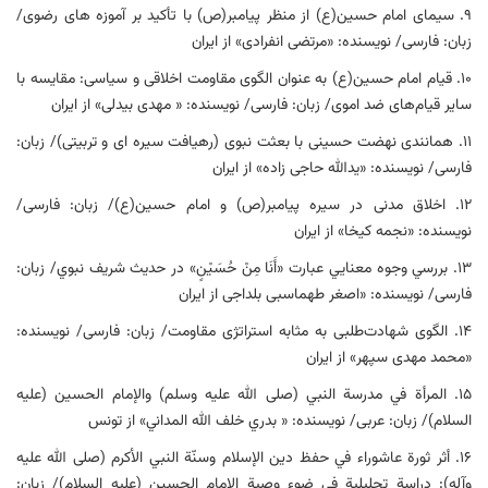
۹. سیمای امام حسین(ع) از منظر پیامبر(ص) با تأکید بر آموزه های رضوی/
زبان: فارسی/ نویسنده: «مرتضی انفرادی» از ایران
۱۰. قیام امام حسین(ع) به عنوان الگوی مقاومت اخلاقی و سیاسی: مقایسه با
سایر قیام‌های ضد اموی/ زبان: فارسی/ نویسنده: « مهدی بیدلی» از ایران
۱۱. همانندی نهضت حسینی با بعثت نبوی (رهیافت سیره ای و تربیتی)/ زبان:
فارسی/ نویسنده: «یدالله حاجی زاده» از ایران
۱۲. اخلاق مدنی در سیره پیامبر(ص) و امام حسین(ع)/ زبان: فارسی/
نویسنده: «نجمه کیخا» از ایران
۱۳. بررسي وجوه معنايي عبارت «أَنَا مِنْ حُسَيْنٍ» در حديث شريف نبوي/ زبان:
فارسی/ نویسنده: «اصغر طهماسبی بلداجی از ایران
۱۴. الگوی شهادت‌طلبی به مثابه استراتژی مقاومت/ زبان: فارسی/ نویسنده:
«محمد مهدی سپهر» از ایران
۱۵. المرأة في مدرسة النبي (صلى الله عليه وسلم) والإمام الحسين (عليه
السلام)/ زبان: عربی/ نویسنده: « بدري خلف الله المداني» از تونس
۱۶. أثر ثورة عاشوراء في حفظ دين الإسلام وسنّة النبي الأكرم (صلى الله عليه
وآله): دراسة تحليلية في ضوء وصية الإمام الحسين (عليه السلام)/ زبان: