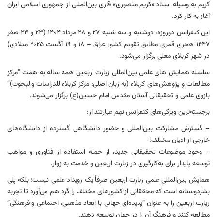
کریم به وسیله استاد «کریم منصوری» قاری بین‌المللی از جمهوری اسلامی ایران
آغاز به کار کرد.
این کنفرانس دوروزه، دوشنبه و سه شنبه ۲۷ و ۲۸ مرداد ۱۴۰۴ (۲۳ و ۲۴ صفر
۱۴۴۷ هجری قمری مطابق تقویم کشور عراق – ۱۸ و ۱۹ آگست ۲۰۲۵ میلادی)
در شهر کربلای معلی برگزار می‌شود.
سلسله همایش های علمی بین‌المللی زیارت اربعین همه ساله به همت “مرکز
مطالعات و پژوهش‌های کربلاء (به زبان اصلی: مرکز کربلاء للدراسات والبحوث)”
بازوی علمی و تحقیقاتی آستان مقدس امام حسین(ع) برگزار می‌شوند.
برجسته‌ترین ویژگی‌های کنفرانس نهم عبارتند از:
– گسترش مشارکت بین‌المللی و حضور دانشگاهی گسترده از دانشگاه‌های
خارجی از ادیان مختلف؛
– وجود موضوعات تحقیقاتی جدید، از جمله استفاده از فناوری و مواهب
توسعه پایدار برای به‌کارگیری در زیارت اربعین و خدمت به زوار.
همایش بین‌المللی علمی زیارت اربعین صرفاً یک رویداد علمی نیست؛ بلکه پلی
بشردوستانه است که محققانی از کشورهای مختلف را گرد هم می‌آورد تا تجربه‌
زیارت اربعین را به عنوان “پدیده‌ای جهانی با ابعاد مذهبی، اجتماعی و فرهنگی”
مطالعه کنند و فرهنگ آن را در جهان توسعه دهند.