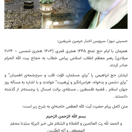
حسینی نیوز/ سرویس اخبار حرمین شریفین:
همزمان با ایام حج تمتع ۱۴۴۵ هجری قمری (۱۴۰۳ هجری شمسی – ۲۰۲۴
میلادی) رهبر معظم انقلاب اسلامی پیامی خطاب به حجاج بیت الله الحرام
صادر کردند.
ایشان حج ابراهیمی را “برای مسلمان، قوّت قلب و سرچشمه‌ی اطمینان” و
“برای دشمن و بدخواه، هراس‌انگیز و پُرهیبت” خواندند و با اشاره به مسأله روز
جهان اسلام ـ قضیه فلسطین ـ مسئله‌ی برائت امسال را برجسته‌تر از گذشته
دانستند.
متن کامل پیام حضرت آیت الله العظمی خامنه‌ای به شرح زیر است:
بسم اللّه الرّحمن الرّحیم
و الحمد للّه ربّ العالمین و الصّلاة و السّلام علی خیر البریّة سیّدنا محمّدٍ
المصطفی و آله الطّیّبین