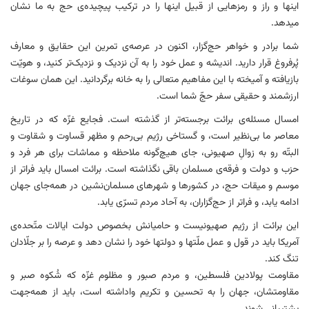
اینها و راز و رمزهایی از قبیل اینها را در ترکیب پیچیده‌ی حج به ما نشان
میدهد.
شما برادر و خواهر حج‌گزار، اکنون در عرصه‌ی تمرین این حقایق و معارف
پُرفروغ قرار دارید. اندیشه و عمل خود را به آن نزدیک و نزدیک‌تر کنید، و هویّت
بازیافته و آمیخته با این مفاهیم متعالی را به خانه برگردانید. این همان سوغات
ارزشمند و حقیقی سفر حجّ شما است.
امسال مسئله‌ی برائت برجسته‌تر از گذشته است. فجایع غزّه که در تاریخ
معاصر ما بی‌نظیر است، و گستاخی رژیم بی‌رحم و مظهر قساوت و شقاوت و
البتّه رو به زوالِ صهیونی، جای هیچ‌گونه ملاحظه و مماشات برای هر فرد و
حزب و دولت و فرقه‌ی مسلمان باقی نگذاشته است. برائت امسال باید فراتر از
موسم و میقات حج، در کشورها و شهرهای مسلمان‌نشین در همه‌جای جهان
ادامه یابد، و فراتر از حج‌گزاران، به آحاد مردم تسرّی یابد.
این برائت از رژیم صهیونیست و حامیانش بخصوص دولت ایالات متّحده‌ی
آمریکا باید در قول و عمل ملّتها و دولتها خود را نشان دهد و عرصه را بر جلّادان
تنگ کند.
مقاومت پولادین فلسطین، و مردم صبور و مظلوم غزّه که شُکوه صبر و
مقاومتشان، جهان را به تحسین و تکریم واداشته است، باید از همه‌جهت