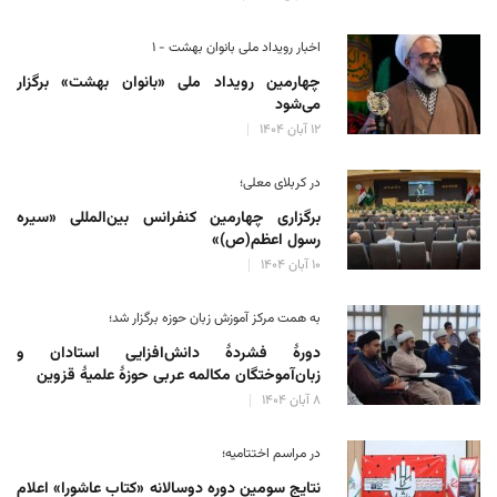
اخبار رویداد ملی بانوان بهشت - ۱
چهارمین رویداد ملی «بانوان بهشت» برگزار
می‌شود
۱۲ آبان ۱۴۰۴
در کربلای معلی؛
برگزاری چهارمین کنفرانس بین‌المللی «سیره
رسول اعظم(ص)»
۱۰ آبان ۱۴۰۴
به همت مرکز آموزش زبان حوزه‌ برگزار شد؛
دورهٔ فشردهٔ دانش‌افزایی استادان و
زبان‌آموختگان مکالمه عربی حوزهٔ علمیهٔ قزوین
۸ آبان ۱۴۰۴
در مراسم اختتامیه؛
نتایج سومین دوره‌ دوسالانه‌ «کتاب عاشورا» اعلام