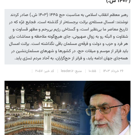
(۱۴۰۳ ش.)
رهبر معظم انقلاب اسلامی به مناسبت حج ۱۴۴۵ (۱۴۰۳ ش.) صادر کردند
نوشتند: امسال مسئله‌ی برائت برجسته‌تر از گذشته است. فجایع غزّه که در
تاریخ معاصر ما بی‌نظیر است، و گستاخی رژیم بی‌رحم و مظهر قساوت و
شقاوت و البتّه رو به زوالِ صهیونی، جای هیچ‌گونه ملاحظه و مماشات برای
هر فرد و حزب و دولت و فرقه‌ی مسلمان باقی نگذاشته است. برائت امسال
باید فراتر از موسم و میقات حج، در کشورها و شهرهای مسلمان‌نشین در
همه‌جای جهان ادامه یابد، و فراتر از حج‌گزاران، به آحاد مردم تسرّی یابد.
۲۶ خرداد ۱۴۰۳
۱۰:۵۵
منبع: leader.ir
کد خبر: ۲۰۵۷