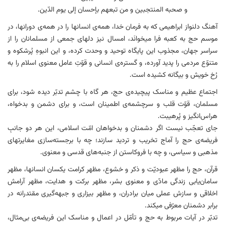
و صحبه المنتجبین و من تبعهم بإحسان إلی یوم الدّین.
آهنگ دلنواز ابراهیمی که به فرمان خدا، همه‌ی انسانها را در همه‌ی دورانها، در
موسم حج به کعبه فرا میخوانَد، امسال نیز دلهای جمعی از مسلمانان را از
سراسر جهان، مجذوب این پایگاه توحید و وحدت کرده، و این انبوهِ پُرشکوه و
متنوّع مردمی را پدید آورده، و گستره‌ی انسانی و قوّتِ عامل معنوی اسلام را به
رُخ خویش و بیگانه کشیده است.
اجتماع عظیم و مناسک پیچیده‌ی حج، هر گاه با چشم تدبّر دیده شود، برای
مسلمان، قوّت قلب و سرچشمه‌ی اطمینان است، و برای دشمن و بدخواه،
هراس‌انگیز و پُرهیبت.
جای تعجّب نیست اگر دشمنان و بدخواهان امّت اسلامی، این هر دو جانبِ
فریضه‌ی حج را آماج تخریب و تردید سازند؛ چه با برجسته‌سازی مغایرتهای
مذهبی و سیاسی، و چه با فروکاستن از جنبه‌های قدسی و معنوی.
قرآن، حج را مظهر عبودیّت و ذکر و خشوع، مظهر کرامت یکسان انسانها، مظهر
سامان‌یابی زندگی مادّی و معنوی بشر، مظهر برکت و هدایت، مظهر آرامش
اخلاقی و سازش عملی میان برادران، و مظهر بیزاری و جبهه‌گیری مقتدرانه در
برابر دشمنان معرّفی میکند.
تدبّر در آیات مربوط به حج و تأمّل در اعمال و مناسک این فریضه‌ی بی‌مثال،