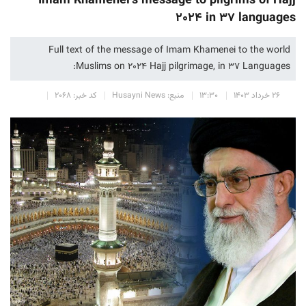
Imam Khamenei’s message to pilgrims of Hajj
2024 in 37 languages
Full text of the message of Imam Khamenei to the world
Muslims on 2024 Hajj pilgrimage, in 37 Languages:
۲۶ خرداد ۱۴۰۳
۱۳:۳۰
منبع: Husayni News
کد خبر: ۲۰۶۸