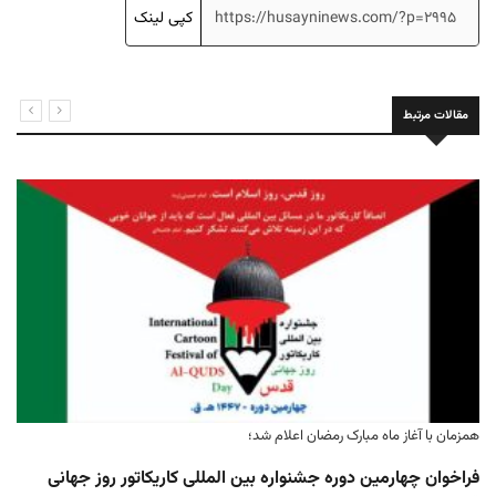
کپی لینک
مقالات مرتبط
مقالات برگزیده «همایش بین المللی امام حسین(ع) امتداد پیامبر
عدالت و رحمت(ص)» انتخاب شدند