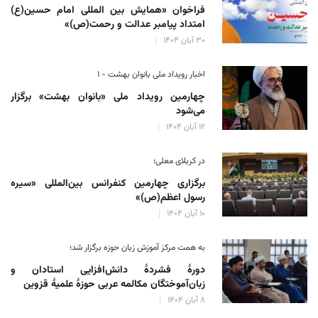
فراخوان «همایش بین المللی امام حسین(ع)
امتداد پیامبر عدالت و رحمت(ص)»
۳۰ آبان ۱۴۰۴
اخبار رویداد ملی بانوان بهشت - ۱
چهارمین رویداد ملی «بانوان بهشت» برگزار
می‌شود
۱۲ آبان ۱۴۰۴
در کربلای معلی؛
برگزاری چهارمین کنفرانس بین‌المللی «سیره
رسول اعظم(ص)»
۱۰ آبان ۱۴۰۴
به همت مرکز آموزش زبان حوزه‌ برگزار شد؛
دورهٔ فشردهٔ دانش‌افزایی استادان و
زبان‌آموختگان مکالمه عربی حوزهٔ علمیهٔ قزوین
۸ آبان ۱۴۰۴