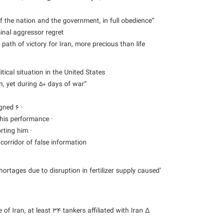
 of the nation and the government, in full obedience
nal aggressor regret.
ath of victory for Iran, more precious than life.”
ical situation in the United States:
“The head of the American government speaks of division in Iran, yet during 50 days of war:
· 6 political and security officials and 20 military generals have resigned;
· Dozens of House and Senate members have severely criticized his performance;
· Six of his staunch media supporters have apologized for supporting him.
orridor of false information?!”
ortages due to disruption in fertilizer supply caused
 of Iran, at least 34 tankers affiliated with Iran