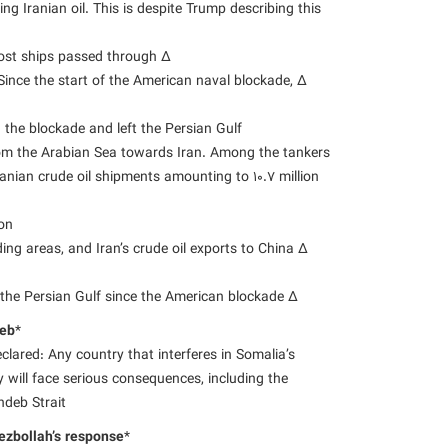
g Iranian oil. This is despite Trump describing this
∆ Daily Mail: “Trump’s blockade against Iran failed as Iranian ghost ships passed through.”
Since the start of the American naval blockade,
 the blockade and left the Persian Gulf.
rom the Arabian Sea towards Iran. Among the tankers
ranian crude oil shipments amounting to 10.7 million
n.”
ding areas, and Iran’s crude oil exports to China
∆ Associated Press: Over 10 million barrels of Iranian oil have left the Persian Gulf since the American blockade.
deb
*
clared: Any country that interferes in Somalia’s
ty will face serious consequences, including the
deb Strait.
Hezbollah’s response
*