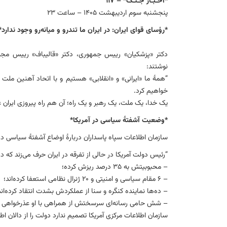
*اخـبـار جـنـگ* – ۱۱۷
پنجشنبه سوم اردیبهشت ۱۴۰۵ – ساعت ۲۳
*
رؤسای قوای ایران: ‌در ایران ما تندرو و میانه‌رو وجود ندارد*
دکتر «پزشکیان» رییس جمهوری، دکتر «قالیباف» رییس مجلس
نوشتند:
“همهٔ ما «ایرانی» و «انقلابی» هستیم و با اتحاد آهنین ملت 
خواهیم کرد.
یک خدا، یک ملت، یک رهبر و یک راه؛ آن هم راه پیروزی ایران عز
*
وضعیت آشفتهٔ سیاسی در آمریکا*
سازمان اطلاعات سپاه پاسداران دربارهٔ اوضاع آشفتهٔ سیاسی د
“رئیس دولت آمریکا در حالی از تفرقه در ایران حرف می‌زند که در طول ۵۰ ر
– محبوبیتش به ۳۵ درصد ریزش کرده؛
– ۶ مقام سیاسی و امنیتی و ۲۰ ژنرال نظامی استعفا کرده‌اند؛
– ده‌ها نماینده کنگره و سنا از عملکردش بشدت انتقاد کرده‌اند
– شش حامی رسانه‌ای سرسختش از همراهی با او عذرخواهی کرد
سازمان اطلاعات مرکزی آمریکا تصمیم ندارد دولت را از دالان اط