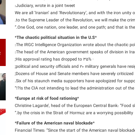
Judiciary, wrote in a joint tweet:
“We are all ‘Iranian’ and ‘Revolutionary’, and with the iron unity
to the Supreme Leader of the Revolution, we will make the crimi
One God, one nation, one leader, and one path; and that is the p
*
The chaotic political situation in the U.S
*
The IRGC Intelligence Organization wrote about the chaotic polit
· His approval rating has dropped to 35%;
Is the CIA not intending to lead the administration out of the c
*
Europe at risk of food rationing
*
‘Christine Lagarde’, head of the European Central Bank: “Food sh
by the crisis in the Strait of Hormuz are a worrying possibility.”
*
Failure of the American naval blockade
*
∆ Financial Times: “Since the start of the American naval blockade