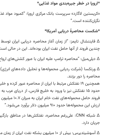
*
اروپا در خطر جیره‌بندی مواد غذایی*
«کریستین لاگارد» سرپرست بانک مرکزی اروپا: “کمبود مواد غذا
نگران‌کننده است.”
*
شکست محاصرهٔ دریایی آمریکا*
چندین فروند از آنها حامل نفت ایران بوده‌اند. این در حالی 
∆ دیلی‌میل: “محاصره ترامپ علیه ایران با عبور کشتی‌های ارو
∆ ورتکسا (شرکت ردیابی محموله‌ها و تحلیل داده‌های انرژی): “
محاصره را دور بزنند.
همچنین ۱۹ نفتکش مرتبط با ایران از محاصره عبور کرده و خلیج فارس را ترک کرده‌اند.
حدود ۱۵ نفتکش نیز با ورود به خلیج فارس، از دریای عر
فروند حامل محموله‌های نفت خام ایران به میزان ۱۰.۷ میلیون بشکه تأیید شده است.
ارزش این محموله‌ها حدود ۹۱۰ میلیون دلار برآورد می‌شود.”
∆ شبکه CNN: علی‌رغم محاصره، نفتکش‌ها در مناط
جریان دارد.
∆ آسوشیتدپرس: بیش از ۱۰ میلیون بشکه نفت ایران از زمان محاصره آمریکا از خلیج فارس خارج شده است.