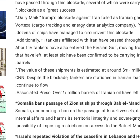
have passed through this blockade, several of which were carryin
blockade as a ‘great success.'”
∆ Vortexa (cargo tracking and energy data analytics company): “
dozens of ships have managed to circumvent this blockade.
Additionally, 19 tankers affiliated with Iran have passed through
About 15 tankers have also entered the Persian Gulf, moving f
that have left, at least six have been confirmed to be carrying I
barrels.
The value of these shipments is estimated at around $910 millio
∆ CNN: Despite the blockade, tankers are stationed in Iranian loa
continue to flow.
*
Somalia bans passage of Zionist ships through Bab el-Man
Somalia, announcing a ban on the passage of Israeli vessels, de
internal affairs and harms its territorial integrity and sovereign
possibility of imposing restrictions on access to the Bab el-Man
*
Israel’s repeated violation of the ceasefire in Lebanon and 