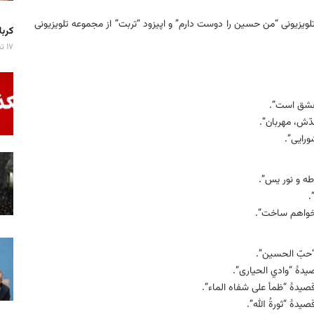
لویزیونی “من حسین را دوست دارم” و اپیزود “تربت” از مجموعه تلویزیونی
کربلا میزبان ۷ 
۱۷ تیر ۱۴۰۵
 عشق است”.
دّش، مهربان”.
ورایی”.
 طه و نور یس”.
.
 خواهم ساخت”.
 “حبّ الحسین”.
دهٔ “وادي الحیاری”.
صیدهٔ “ظمأ علی شفاه الماء”.
دهٔ “ثورةُ الله”.