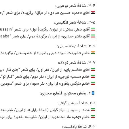
۳-۴. شاخهٔ شعر نو عربی:
آقای «حمزه حسین عبادی» از عراق/ برگزیده/ برای شعر “رح
۳-۵. شاخهٔ شعر انگلیسی:
آقای «علی ساکی» از ایران/ برگزیدهٔ اول/ برای شعر “Oh, Hussain”.
آقای «اکبر حیدری» از ایران/ برگزیدهٔ دوم/ برای شعر “He left Hajj to build another Kaaba”.
۳-۶. شاخهٔ نوحه سرایی:
خانم «شریعت سیده عینی رضوی» از هندوستان/ برگزیده/ برا
۳-۷. شاخهٔ شعر کودک:
آقای «قاسم بای» از ایران/ نفر اول/ برای شعر “جان نثار دین
خانم «سمیه تورجی» از ایران/ نفر دوم/ برای شعر “کنار تو”.
خانم «نرگس باقری» از ایران/ نفر سوم/ برای شعر “سومین 
۴. بخش محتوای فضای مجازی:
۴-۱. شاخهٔ موشن گرافی:
«صدا و سیمای مرکز گیلان (شبکهٔ باران)» از ایران/ شایست
خانم «زهره ملا محمدی» از ایران/ شایسته تقدیر/ برای موشن ‏
۴-۲. شاخهٔ پادکست: