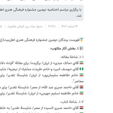
با برگزاری مراسم اختتامیه دومین جشنواره فرهنگی هنری اهل‌
شد.
۱۴ اسفند ۱۴۰۲
۲۲:۴۸
منبع: بنیاد بین المللی عاشوراء
کد 
فهرست برندگان دومین جشنواره فرهنگی هنری اهل‌بیت(ع) –
۱. بخش آثار مکتوب:
۱-۱. شاخهٔ مقاله:
آقای «مالک عبدی» از ایران/ برگزیده/ برای مقالهٔ “قراءة دلالی
آقای «یوسف کبیر» و خانم «فریدت مشلیا» از نیجریه/ شایستهٔ تقدیر/ بر
خانم «فاطمه سلیمان‌پور» از ایران/ شایستهٔ تقدیر/ برا
معاصر”.
آقای «احمد صبری عبد الله» از مصر/ شایستهٔ تقدیر/ برای 
خانم «فاطمه تسلیم جهرمی» از ایران/ شایستهٔ تقدیر/ برای
۱-۲. شاخهٔ کتاب:
آقای «احمد صبری السید» از مصر/ شایستهٔ تقدیر/ به خاطر ک