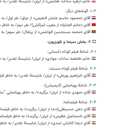
خانم «زهره سادات هاشمی» از ایران/ شایستهٔ تقدیر/ به خاط
۱-۳. گونه‌های دیگر:
آقای «محمود جاسم عثمان النعیمی» از عراق/ نفر اول/ به خ
آقای «حاتم العنایة» از مغرب (مراکش)/ نفر دوم/ به خاطر 
آقای «محمد مستحسن الهاشمی» از پرتغال/ نفر سوم/ به خاطر قطعه ادبی
🎞
۲. بخش سینما و تلویزیون:
۲-۱. شاخهٔ فیلم کوتاه داستانی:
خانم «فاطمه سادات جوادی» از ایران/ شایستهٔ تقدیر/ به خ
۲-۲. شاخهٔ فیلم کوتاه مستند:
آقای «ابراهیم پورعلی» از ایران/ شایستهٔ تقدیر/ به خاطر ف
۲-۳. شاخهٔ پویانمایی (انیمیشن):
آقای «مهدی شاد» از ایران/ برگزیده/ به خاطر پویانمایی “س
۲-۴. شاخهٔ فیلمنامه:
آقای «علی حسینقلی‌زاده» از ایران/ برگزیده/ به خاطر فیلمنام
آقای «اسماعیل عظیمی» از ایران/ برگزیده/ به خاطر فیلمنامه
آقای «رضا کاشانی اسدی» از ایران/ شایستهٔ تقدیر/ به خا