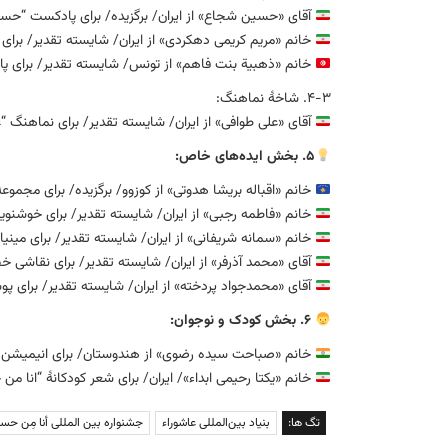
آقای «حسین شجاع» از ایران/ برگزیده/ برای پادکست “حس
خانم «مریم کریمی دهکردی» از ایران/ شایسته تقدیر/ برای 
خانم «ذهبیة بنت فاهم» از تونس/ شایسته تقدیر/ برای 
۴-۳. شاخهٔ نماهنگ:
آقای «علی طوافی» از ایران/ شایسته تقدیر/ برای نماهنگ
۵. بخش ایده‌های خاص:
خانم «اقباله بریشا هدوتی» از کوزوو/ برگزیده/ برای مجموعه
خانم «فاطمه رجبی» از ایران/ شایسته تقدیر/ برای خوش
خانم «سمانه شریفانی» از ایران/ شایسته تقدیر/ برای مینیا
آقای «محمد آذرفر» از ایران/ شایسته تقدیر/ برای نقاش
آقای «محمدجواد پردخته» از ایران/ شایسته تقدیر/ برای 
۶. بخش کودک و نوجوان:
خانم «صباحت سیده رضوی» از هندوستان/ برای انیمیشن مو
خانم «یکتا رحیمی ابداء»/ ایران/ برای شعر کودکانهٔ “انا من
تگ ها:
بنیاد بین‌المللی عاشوراء
جشنواره بین المللی أنا مِن حس