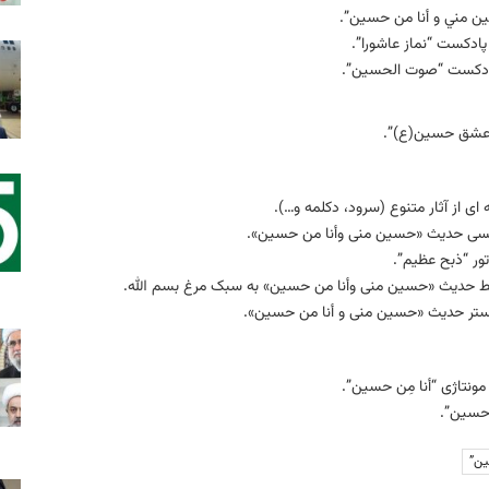
ین مني و أنا من حسین”.
پادکست “نماز عاشورا”.
پادکست “صوت الحسین”.
 “عشق حسین(ع)”.
 ای از آثار متنوع (سرود، دکلمه و…).
نویسی حدیث «حسین منی وأنا من حسین».
تور “ذبح عظیم”.
ی خط حدیث «حسین منی وأنا من حسین» به سبک مرغ بسم الله.
پوستر حدیث «حسین منی و أنا من حسین».
نتاژی “أنا مِن حسین”.
 حسین”.
ین”