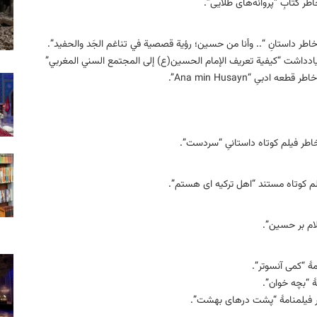
ر کتابِ “پروانه‌های طلایی”.
اطر داستانِ “.. وأنا من حسين؛ رؤية قصصية في تناغم الجَد والحفيد”.
یادداشت “کيفية تعريف الإمام الحسين(ع) إلى المجتمع السني المغربي”
ِ “Ana min Husayn”.
اطر فیلم کوتاه داستانیِ “سردست”.
یلم کوتاه مستند “اهل ترکیه ‏ای هستم”.
لام بر حسین”.
هٔ “کمی آنسوتر”.
ٔ “بچه خوان”.
طر فیلمنامهٔ “پشت درهای بهشت”.