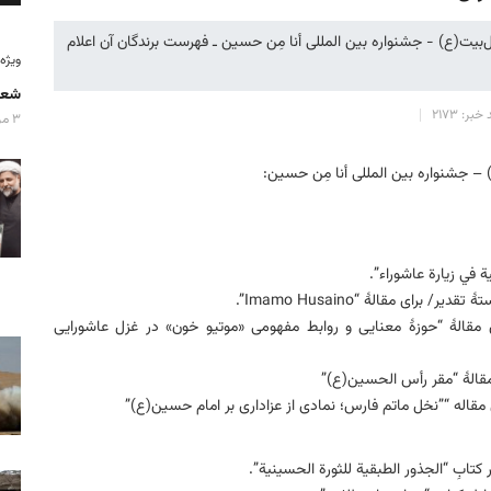
بیت(ع) - جشنواره بین المللی أنا مِن حسین ـ فهرست برندگان آن اعلام
ویژه‌نامه
شعا
خبر: ۲۱۷۳
۳ مرداد ۱۴۰۵
 جشنواره بین المللی أنا مِن حسین:
ة في زیارة عاشوراء”.
ای مقالهٔ “Imamo Husaino”.
ی مقالهٔ “حوزۀ معنایی و روابط مفهومی «موتیو خون» در غزل عاشورایی
مقالهٔ “مقر رأس الحسین(ع)”
 مقاله “”نخل ماتم فارس؛ نمادی از عزاداری بر امام حسین(ع)”
تابِ “الجذور الطبقیة للثورة الحسینیة”.