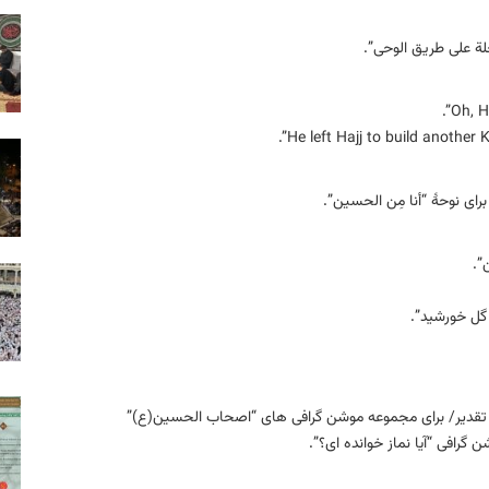
لة علی طریق الوحی”.
ی نوحهٔ “أنا مِن الحسین”.
”.
گل خورشید”.
ه تقدیر/ برای مجموعه موشن‏ گرافی ‏های “اصحاب الحسین(ع)”
گرافی “آیا نماز خوانده‏ ای؟”.