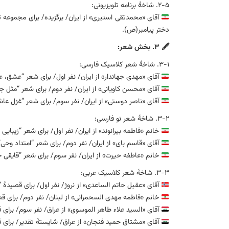
۲-۵. شاخهٔ برنامه تلویزیونی:
آقای «محمدتقی استیری» از ایران/ برگزیده/ برای مجموعه ت
دختر پیامبر(ص).
🖋 ۳. بخش شعر:
۳-۱. شاخهٔ شعر کلاسیک فارسی:
آقای «مهدی جهاندار» از ایران/ نفر اول/ برای شعر “عشق،
آقای «محسن کاویانی» از ایران/ نفر دوم/ برای شعر “مثل ج
آقای «ناصر دوستی» از ایران/ نفر سوم/ برای شعر “غزل عاش
۳-۲. شاخهٔ شعر نو فارسی:
خانم «فاطمه بیرانوند» از ایران/ نفر اول/ برای شعر “زیبایی
آقای «قاسم بای» از ایران/ نفر دوم/ برای شعر “امتداد وحی”
خانم «عاطفه حیرت» از ایران/ نفر سوم/ برای شعر “قایقی
۳-۳. شاخهٔ شعر کلاسیک عربی:
آقای «عقیل حاتم الساعدی» از نروژ/ نفر اول/ برای قصیدهٔ
خانم «فاطمه مهدی السحمرانی» از لبنان/ نفر دوم/ برای قصی
آقای «السید علاء طاهر الموسوی» از عراق/ نفر سوم/ برای ق
آقای «مشتاق حمید فنجان» از عراق/ شایستهٔ تقدیر/ برای قصی