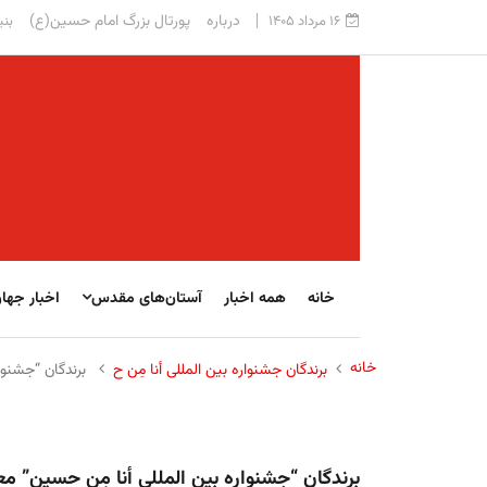
درباره
پورتال بزرگ امام حسین(ع)
۱۶ مرداد ۱۴۰۵
بنی
خانه
همه اخبار
آستان‌های مقدس
اخبار جها
خانه
برندگان جشنواره بین المللی أنا مِن ح
برندگان “جشنوا
برندگان “جشنواره بین المللی أنا مِن حسین” م