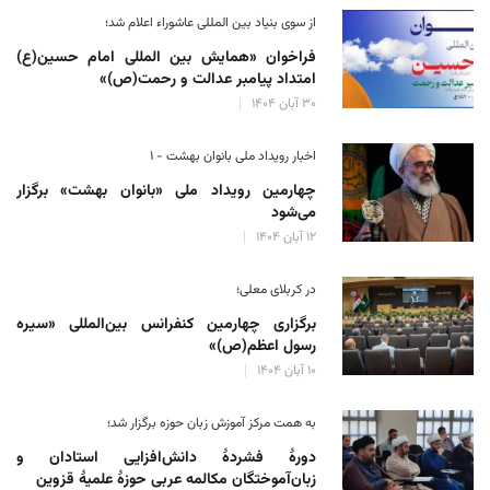
از سوی بنیاد بین المللی عاشوراء اعلام شد؛
فراخوان «همایش بین المللی امام حسین(ع)
امتداد پیامبر عدالت و رحمت(ص)»
۳۰ آبان ۱۴۰۴
اخبار رویداد ملی بانوان بهشت - ۱
چهارمین رویداد ملی «بانوان بهشت» برگزار
می‌شود
۱۲ آبان ۱۴۰۴
در کربلای معلی؛
برگزاری چهارمین کنفرانس بین‌المللی «سیره
رسول اعظم(ص)»
۱۰ آبان ۱۴۰۴
به همت مرکز آموزش زبان حوزه‌ برگزار شد؛
دورهٔ فشردهٔ دانش‌افزایی استادان و
زبان‌آموختگان مکالمه عربی حوزهٔ علمیهٔ قزوین