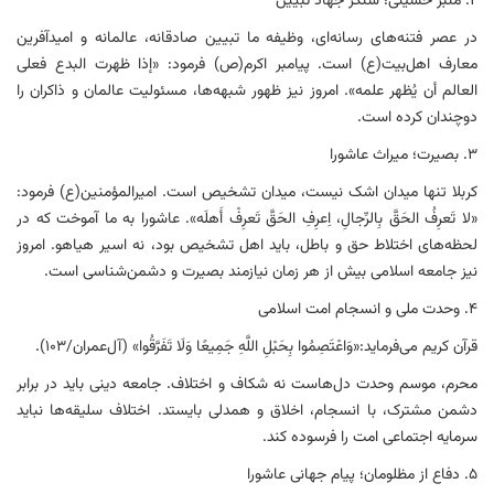
۲. منبر حسینی؛ سنگر جهاد تبیین
در عصر فتنه‌های رسانه‌ای، وظیفه ما تبیین صادقانه، عالمانه و امیدآفرین
معارف اهل‌بیت(ع) است. پیامبر اکرم(ص) فرمود: «إذا ظهرت البدع فعلی
العالم أن یُظهر علمه». امروز نیز ظهور شبهه‌ها، مسئولیت عالمان و ذاکران را
دوچندان کرده است.
۳. بصیرت؛ میراث عاشورا
کربلا تنها میدان اشک نیست، میدان تشخیص است. امیرالمؤمنین(ع) فرمود:
«لا تَعرِفُ الحَقَّ بِالرِّجالِ، اِعرِفِ الحَقَّ تَعرِفْ أَهلَه». عاشورا به ما آموخت که در
لحظه‌های اختلاط حق و باطل، باید اهل تشخیص بود، نه اسیر هیاهو. امروز
نیز جامعه اسلامی بیش از هر زمان نیازمند بصیرت و دشمن‌شناسی است.
۴. وحدت ملی و انسجام امت اسلامی
قرآن کریم می‌فرماید:«وَاعْتَصِمُوا بِحَبْلِ اللَّهِ جَمِیعًا وَلَا تَفَرَّقُوا» (آل‌عمران/۱۰۳).
محرم، موسم وحدت دل‌هاست نه شکاف و اختلاف. جامعه دینی باید در برابر
دشمن مشترک، با انسجام، اخلاق و همدلی بایستد. اختلاف سلیقه‌ها نباید
سرمایه اجتماعی امت را فرسوده کند.
۵. دفاع از مظلومان؛ پیام جهانی عاشورا