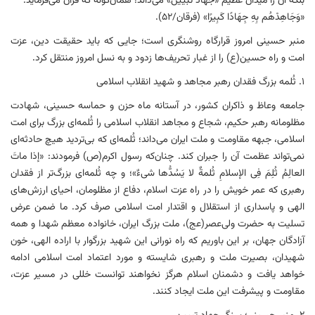
بلکه آن را میدان عظیم «جهاد تبیین» می‌داند؛ همان‌گونه که قرآن می‌فرماید:
«وَجَاهِدْهُم بِهِ جِهَادًا کَبِیرًا» (فرقان/۵۲).
منبر حسینی امروز قرارگاه روشنگری است؛ جایی که باید حقیقت دین، عزت
امت و راه حسین(ع) را از غبار تحریف‌ها زدود و به نسل امروز منتقل کرد.
۱. ثُلمه بزرگ فقدان رهبر مجاهد و شهید انقلاب اسلامی
جامعه وعاظ و ذاکران کشور، در آستانه ماه حزن و حماسه حسینی، شهادت
مظلومانه رهبر حکیم، شجاع و مجاهد انقلاب اسلامی را ثُلمه‌ای بزرگ برای امت
اسلامی، جبهه مقاومت و ملت ایران می‌داند؛ ثُلمه‌ای که بی‌تردید هیچ حادثه‌ای
نمی‌تواند عظمت آن را جبران کند. چنان‌که رسول اکرم(ص) فرمودند: «إذا ماتَ
العالِمُ ثُلِمَ فِی الإسلامِ ثُلمةٌ لا یَسُدُّها شیءٌ»؛ و چه ثُلمه‌ای بزرگ‌تر از فقدان
رهبری که عمر خویش را در راه عزت اسلام، دفاع از مظلومان، احیای ارزش‌های
الهی و پاسداری از استقلال و اقتدار امت اسلامی صرف کرد. ما ضمن عرض
تسلیت به حضرت ولی‌عصر(عج)، ملت بزرگ ایران، خانواده معظم شهدا و همه
آزادگان جهان، بر این باوریم که راه نورانی این شهید بزرگوار با اراده الهی، خون
شهیدان، بصیرت ملت و رهبری شایسته و مورد اعتماد امت اسلامی ادامه
خواهد یافت و دشمنان اسلام هرگز نخواهند توانست خللی در مسیر عزت،
مقاومت و پیشرفت این ملت ایجاد کنند.