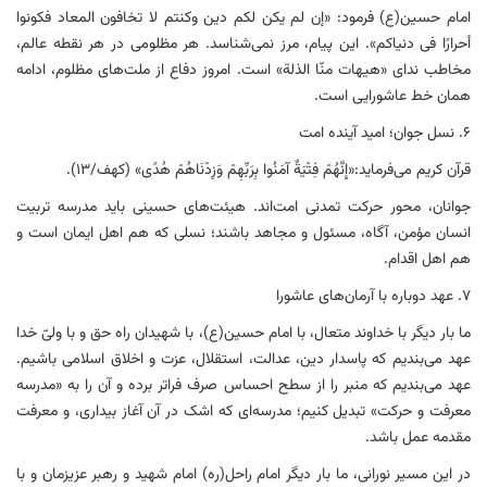
امام حسین(ع) فرمود: «إن لم یکن لکم دین وکنتم لا تخافون المعاد فکونوا
أحرارًا فی دنیاکم». این پیام، مرز نمی‌شناسد. هر مظلومی در هر نقطه عالم،
مخاطب ندای «هیهات منّا الذلة» است. امروز دفاع از ملت‌های مظلوم، ادامه
همان خط عاشورایی است.
۶. نسل جوان؛ امید آینده امت
قرآن کریم می‌فرماید:«إِنَّهُمْ فِتْیَةٌ آمَنُوا بِرَبِّهِمْ وَزِدْنَاهُمْ هُدًی» (کهف/۱۳).
جوانان، محور حرکت تمدنی امت‌اند. هیئت‌های حسینی باید مدرسه تربیت
انسان مؤمن، آگاه، مسئول و مجاهد باشند؛ نسلی که هم اهل ایمان است و
هم اهل اقدام.
۷. عهد دوباره با آرمان‌های عاشورا
ما بار دیگر با خداوند متعال، با امام حسین(ع)، با شهیدان راه حق و با ولیّ خدا
عهد می‌بندیم که پاسدار دین، عدالت، استقلال، عزت و اخلاق اسلامی باشیم.
عهد می‌بندیم که منبر را از سطح احساس صرف فراتر برده و آن را به «مدرسه
معرفت و حرکت» تبدیل کنیم؛ مدرسه‌ای که اشک در آن آغاز بیداری، و معرفت
مقدمه عمل باشد.
در این مسیر نورانی، ما بار دیگر امام راحل(ره) امام شهید و رهبر عزیزمان و با