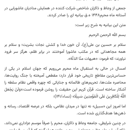
جمعی از وعاظ و ذاکران شاخص شرکت کننده در همایش منادیان عاشورایی در
آستانه ماه محرم۱۴۴۸ ه.ق بیانیه ای را صادر کردند.
متن این بیانیه به شرح زیر است:
بسم الله الرحمن الرحیم
سلام بر حسین بن علی(ع)، آن خون خدا و کشتی نجات بشریت؛ و سلام بر
همه مجاهدانی که در مکتب عاشورا آموختند در برابر ظلم، هرگز سر فرود
نیاورند؛ که فرمود: «هیهات منّا الذلّة».
امسال در حالی به استقبال ماه محرم می‌رویم که جهان اسلام در یکی از
حساس‌ترین مقاطع تاریخی خود قرار دارد؛ مقطعی آمیخته با جنگ روایت‌ها،
محاصره ملت‌ها، تحریم‌های ظالمانه و جنایاتی که چهره واقعی نظام سلطه را
آشکار ساخته است. قرآن کریم این حقیقت را روشن فرموده است:«وَلَنْ یَجْعَلَ
اللَّهُ لِلْکَافِرِینَ عَلَی الْمُؤْمِنِینَ سَبِیلًا» (نساء/۱۴۱)؛
اما امروز این «سبیل» نه تنها در میدان نظامی، بلکه در عرصه اقتصاد، رسانه و
ذهن‌ها هدف‌گذاری شده است.
در چنین شرایطی، جامعه وعاظ و ذاکران، محرم را صرفاً موسم عزاداری نمی‌داند،