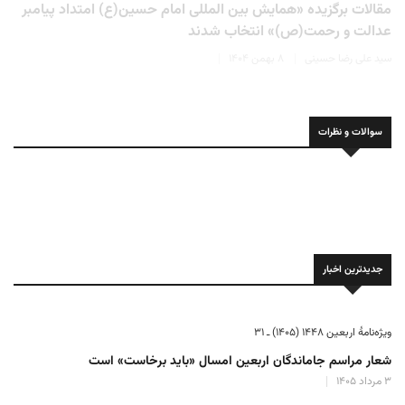
مقالات برگزیده «همایش بین المللی امام حسین(ع) امتداد پیامبر
عدالت و رحمت(ص)» انتخاب شدند
سید علی رضا حسینی
۸ بهمن ۱۴۰۴
سوالات و نظرات
جدیدترین اخبار
ویژه‌نامهٔ اربعین ۱۴۴۸ (۱۴۰۵) ـ ۳۱
شعار مراسم جاماندگان اربعین امسال «باید برخاست» است
۳ مرداد ۱۴۰۵