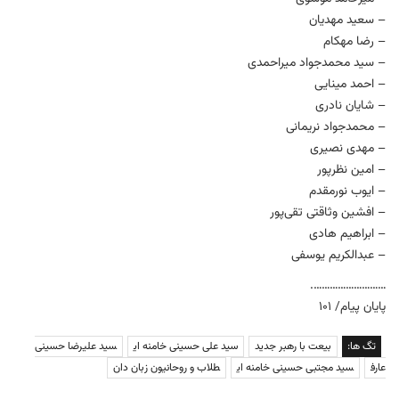
– سعید مهدیان
– رضا مهکام
– سید محمدجواد میراحمدی
– احمد مینایی
– شایان نادری
– محمدجواد نریمانی
– مهدی نصیری
– امین نظرپور
– ایوب نورمقدم
– افشین وثاقتی تقی‌پور
– ابراهیم هادی
– عبدالکریم یوسفی
……………………….
پایان پیام/ ۱۰۱
تگ ها:
بیعت با رهبر جدید
سید علی حسینی خامنه ای
سید علیرضا حسینی
عارف
سید مجتبی حسینی خامنه ای
طلاب و روحانیون زبان دان