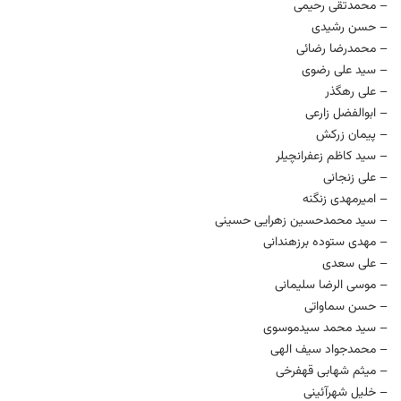
– محمدتقی رحیمی
– حسن رشیدی
– محمدرضا رضائی
– سید علی رضوی
– علی رهگذر
– ابوالفضل زارعی
– پیمان زرکش
– سید کاظم زعفرانچیلر
– علی زنجانی
– امیرمهدی زنگنه
– سید محمدحسین زهرایی حسینی
– مهدی ستوده برزهندانی
– علی سعدی
– موسی الرضا سلیمانی
– حسن سماواتی
– سید محمد سیدموسوی
– محمدجواد سیف الهی
– میثم شهابی قهفرخی
– خلیل شهرآئینی