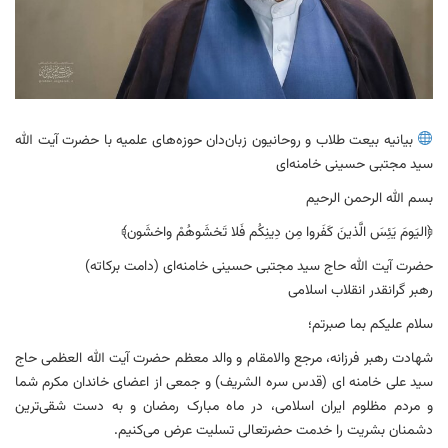
بیانیه بیعت طلاب و روحانیون زبان‌دان حوزه‌های علمیه با حضرت آیت الله
سید مجتبی حسینی خامنه‌ای
بسم الله الرحمن الرحیم
﴿اليَومَ يَئِسَ الَّذينَ كَفَروا مِن دِينِكُم فَلا تَخشَوهُمْ واخشَون﴾
حضرت آیت الله حاج سید مجتبی حسینی خامنه‌ای (دامت برکاته)
رهبر گرانقدر انقلاب اسلامی
سلام علیکم بما صبرتم؛
شهادت رهبر فرزانه، مرجع والامقام و والد معظم حضرت آیت الله العظمی حاج
سید علی خامنه ای (قدس سره الشریف) و جمعی از اعضای خاندان مکرم شما
و مردم مظلوم ایران اسلامی، در ماه مبارک رمضان و به دست شقی‌ترین
دشمنان بشریت را خدمت حضرتعالی تسلیت عرض می‌کنیم.