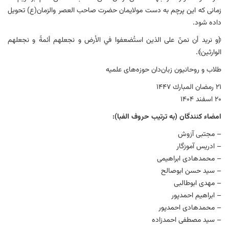
زمانی که این پرچم به دست مولایمان حضرت صاحب العصر والزمان(ع) تحویل
داده شود.
﴿و نرید أن نمنّ علی الذین استُضعفوا في الأرض و نجعلهم أئمةً و نجعلهم
الوارثین﴾.
طلاب و روحانیون زبان‌دان حوزه‌های علمیه
۲۱ رمضان المبارك ۱۴۴۷
۲۰ اسفند ۱۴۰۴
امضاء کنندگان (به ترتیب حروف الفبا):
– مجتبی آزوش
– ادریس آموزگار
– محمدهادی ابراهیمی
– سید حسن ابوصالح
– مهدی ابوطالبی
– ابراهیم احمدپور
– محمدهادی احمدپور
– سید مصطفی احمدزاده