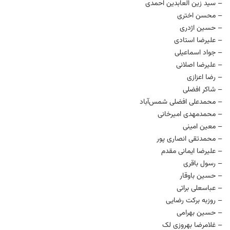
– سید زین العابدین احمدی
– محسن اختری
– حسین اژدری
– علیرضا استادی
– جواد اسماعیلی
– عليرضا اصلانی
– رضا اعزازی
– شاکر افضلی
– محمدعلی افضلی شمس‌آباد
– محمدمهدی امیرخانی
– معین امینی
– محمدتقی انصاری پور
– علیرضا ایمانی مقدم
– رسول باقری
– حسین باوقار
– عباسعلی براتی
– روزبه برکت رضایی
– حسین بهرامی
– غلامرضا بهروزی لک