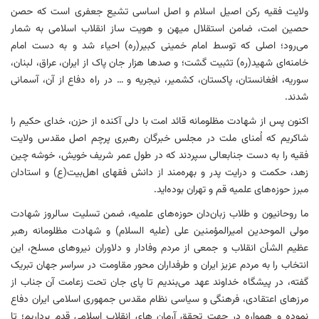
ولایت فقیه رکن اصیل اسلام و اصل اساسی تشیع جعفری است که حصن
حصین امت، ضامن استقلال میهن و هویت ساز انقلاب اسلامی به شمار
می‌رود؛ اصلی که توسط امام خمینی کبیر(ره) احیاء شد و به دست امام
خامنه‌ای شهید(ره) تثبیت گشت؛ و صدها هزار جان پاک از ایران، عراق، لبنان،
سوریه، افغانستان، پاکستان، کشمیر، نیجریه و … در راه دفاع از آن، آسمانی
شدند.
اکنون پس از شهادت مظلومانه قائد امت با دلی آکنده از حزن، خدای حکیم را
شاکریم که اُمنای ملت در مجلس‌ خبرگان رهبری پرچم اصل مقدس ولایت
فقیه را به دست جنابعالی سپردند که در طول عمر شریف خویش، خوشه چین
زهد، حکمت و درایت پدر و بهره‌مند از دانش فقهای اهل‌بیت(ع) و استادان
مبرز حوزه‌های علمیه قم و تهران بوده‌اید.
ما روحانیون و طلاب زبان‌دان حوزه‌های علمیه، ضمن تسلیت سالروز شهادت
مولی الموحدین امیرالمؤمنین علی (علیه السلام) و شهادت مظلومانه رهبر
عظیم الشأن انقلاب و جمعی از مردم وفادار و دلاوران نیروهای مسلح، این
انتخاب را به مردم عزیز ایران و طرفداران محور مقاومت در سراسر جهان تبریک
گفته، در پیشگاه خداوند عهد می‌بندیم تا پای جان تحت زعامت آن جناب از
مرزهای اعتقادی، فرهنگی و سیاسی نظام مقدس جمهوری اسلامی ایران دفاع
نموده و همواره در جهت تحقق آرمان های انقلاب اسلامی قدم برداریم؛ تا