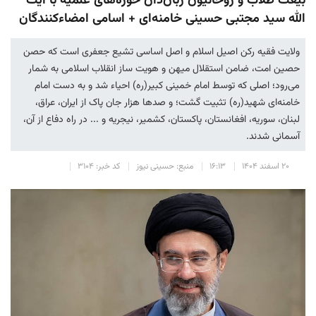
بیعت طلاب و روحانیون زبان‌دان حوزه‌های علمیه با آیت
الله سید مجتبی حسینی خامنه‌ای + اسامی امضاءکنندگان
ولایت فقیه رکن اصیل اسلام و اصل اساسی تشیع جعفری است که حصن
حصین امت، ضامن استقلال میهن و هویت ساز انقلاب اسلامی به شمار
می‌رود؛ اصلی که توسط امام خمینی کبیر(ره) احیاء شد و به دست امام
خامنه‌ای شهید(ره) تثبیت گشت؛ و صدها هزار جان پاک از ایران، عراق،
لبنان، سوریه، افغانستان، پاکستان، کشمیر، نیجریه و ... در راه دفاع از آن،
آسمانی شدند.
۲۰ اسفند ۱۴۰۴
۱۶:۱۳
منبع: حسینی نیوز
کد خبر: ۳۱۰۴