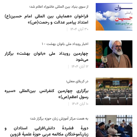
از سوی بنیاد بین المللی عاشوراء اعلام شد؛
فراخوان «همایش بین المللی امام حسین(ع)
امتداد پیامبر عدالت و رحمت(ص)»
۳۰ آبان ۱۴۰۴
اخبار رویداد ملی بانوان بهشت - ۱
چهارمین رویداد ملی «بانوان بهشت» برگزار
می‌شود
۱۲ آبان ۱۴۰۴
در کربلای معلی؛
برگزاری چهارمین کنفرانس بین‌المللی «سیره
رسول اعظم(ص)»
۱۰ آبان ۱۴۰۴
به همت مرکز آموزش زبان حوزه‌ برگزار شد؛
دورهٔ فشردهٔ دانش‌افزایی استادان و
زبان‌آموختگان مکالمه عربی حوزهٔ علمیهٔ قزوین