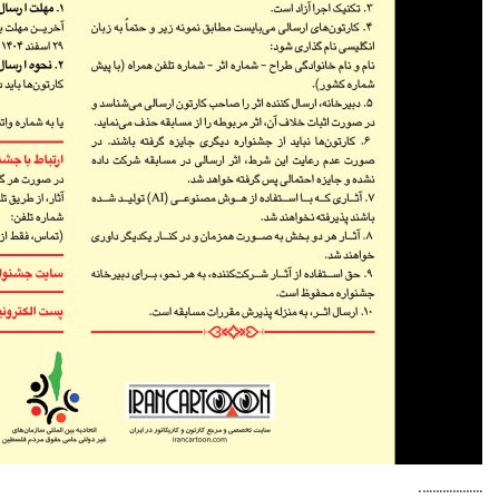
……………….