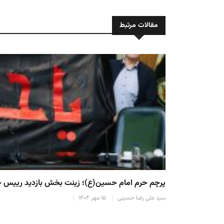
مقالات مرتبط
با حکم رییس جمهور «پزشکیان»؛
ابقاء آیت‌الله اختری در ریاست کمیته فلسطین ریاس
سید علی رضا حسینی
۱۳ اسفند ۱۴۰۳