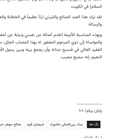
السلام) في الكویت.
لقد ترك هذا العبد الصالح والمُربـّي ارثاً عظیماً في الخطابة 
والرسالة.
وبهذه المناسبة الألیمة اتقدم أصالة عن نفسي ونیابة عن أعض
والمواساة إلی ذوي المرحوم المغفور له بهذا المصاب الجلل، سا
الفقید الغالي في فسیح جناته وأن یجمع بینه وبین رسول الل
النعیم، إنه سمیع مجیب.
………………………
پایان پیام/ ۱۰۱
تگ ها:
بنیاد بین‌المللی عاشوراء
شیعیان کویت
صالح جوهر حیا
لینک کوتاه