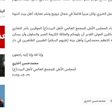
کربلا میزبان ۷ 
والعمل الخیري وكان مربیاً فاضلاً في مجال ترویج ونشر معارف أهل بیت النبوة
۱۷ تیر ۱۴۰۵
اء المجلس الأعلی للمجمع العالمي لأهل البیت(ع) الموقرین بأحر التعازي
ئلین المولی القدیر أن یلهمكم والعائلة الكریمة الصبر والسلوان وأن یسكن
ه الاعظم محمد(ص) وأهل بیته (علیهم السلام) الطیبین الطاهرین في دار
وإنا لله وإنا إلیه راجعون
محمدحسن أختري
المجلس الأعلی للمجمع العالمي لأهل البیت(ع)
۲۰۲۵-۰۴-۲۹
ت
محمدحسن اختری