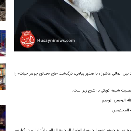
 بین المللی عاشوراء با صدور پیامی، درگذشت حاج «صالح جوهر حیات» را
صیت شیعه کویتی به شرح زیر است:
له الرحمن الرحیم
المحترمین
الشیخ صالح جوهر عضو الجمعیة العامة للمجمع العالمي لأهل البیت (علیهم