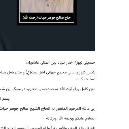
حسینی نیوز
/ اخبار بنیاد بین المللی عاشوراء:
رئیس شورای عالی مجمع جهانی اهل بیت(ع) و مدیرعامل بنیاد
تسلیت گفت.
متن کامل پیام آیت الله «محمدحسن اختری» در سوگ این شخ
بسم ال
إلی عائلة المرحوم المغفور له
الحاج الشیخ صالح جوهر حیات
السلام علیكم ورحمة الله وبركاته
تلقینا ببالغ الحزن والأسی نبأ وفاة المرحوم المغفور الحاج 