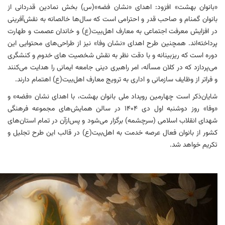
«بانوان بهشت» افزود: اهدای «نشان فضه»(س) بخش نمادین قدردانی از
بانوان گمنام و صاحب قدر و احترامی است که سال‌ها خالصانه به نقش‌آفرینی
در افزایش معرفت اجتماعی به معارف اهل‌بیت(ع) و خاندان عصمت و طهارت
پرداخته‌اند. همچنین طرح اهدای «نشان وفا» نیز از طراحی‌های محتوایی این
دوره است که ریزبینانه و با دقت نظر به نقش شخصیت های خدوم و کنشگری
می‌پردازد که در کلان مسأله، امر راهبری دینی جامعه ایمانی را هدایت می‌کنند
و فراتر از وظایف سازمانی و اداری به ترویج معارف اهل‌بیت(ع) اهتمام دارند.
شایان‌ذکر است چهارمین رویداد ملی بانوان بهشت، با اهدای نشان «فضه» و
«وفا» روز دوشنبه اول دی ۱۴۰۴ در سالن همایش‌های مجموعه فرهنگی
شهدای انقلاب اسلامی (سرچشمه) برگزار می‌شود و پس‌ازآن در تمام استان‌های
کشور از بانوان فعال عرصه خدمت به اهل‌بیت(ع) در قالب این طرح تجلیل و
تکریم خواهد شد.