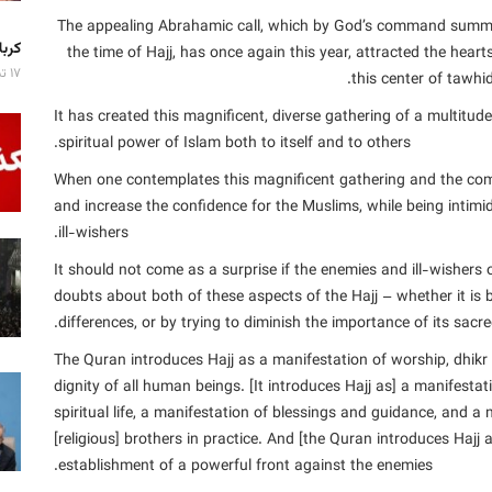
The appealing Abrahamic call, which by God’s command summon
کربلا میزبان ۷ 
the time of Hajj, has once again this year, attracted the hea
۱۷ تیر ۱۴۰۵
this center of tawhid
It has created this magnificent, diverse gathering of a multitu
spiritual power of Islam both to itself and to others.
When one contemplates this magnificent gathering and the compl
and increase the confidence for the Muslims, while being intimi
ill-wishers.
It should not come as a surprise if the enemies and ill-wisher
doubts about both of these aspects of the Hajj – whether it is 
differences, or by trying to diminish the importance of its sacre
The Quran introduces Hajj as a manifestation of worship, dhik
dignity of all human beings. [It introduces Hajj as] a manifest
spiritual life, a manifestation of blessings and guidance, and
[religious] brothers in practice. And [the Quran introduces Haj
establishment of a powerful front against the enemies.