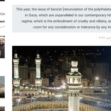
This year, the issue of bara'at [renunciation of the polytheist
ویژه‌نامه
in Gaza, which are unparalleled in our contemporary his
regime, which is the embodiment of cruelty and villainy, a
شعا
room for any consideration or tolerance by any in
۳ مرداد ۱۴۰۵
ر: ۲۰۷۷