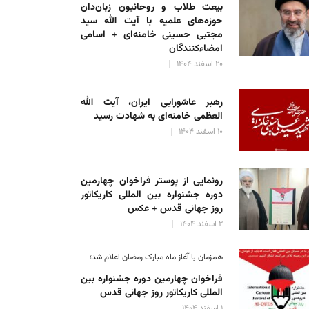
بیعت طلاب و روحانیون زبان‌دان
حوزه‌های علمیه با آیت الله سید
مجتبی حسینی خامنه‌ای + اسامی
امضاءکنندگان
۲۰ اسفند ۱۴۰۴
رهبر عاشورایی ایران، آیت الله
العظمی خامنه‌ای به شهادت رسید
۱۰ اسفند ۱۴۰۴
رونمایی از پوستر فراخوان چهارمین
دوره جشنواره بین المللی کاریکاتور
روز جهانی قدس + عکس
 del ayatolá Jameneí a los peregrinos de la Casa de Dios – 2
۲ اسفند ۱۴۰۴
علی رضا حسینی
۲۶ خرداد ۱۴۰۳
همزمان با آغاز ماه مبارک رمضان اعلام شد؛
فراخوان چهارمین دوره جشنواره بین
المللی کاریکاتور روز جهانی قدس
۱ اسفند ۱۴۰۴