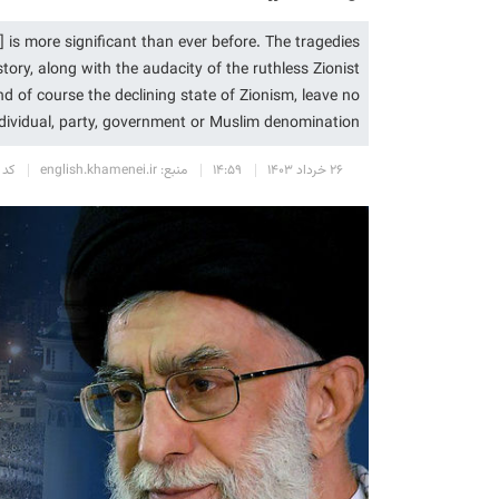
s] is more significant than ever before. The tragedies
tory, along with the audacity of the ruthless Zionist
nd of course the declining state of Zionism, leave no
dividual, party, government or Muslim denomination.
۲۶ خرداد ۱۴۰۳
۱۴:۵۹
منبع: english.khamenei.ir
کد خب