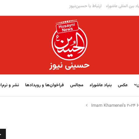
ارتباط با حسین‌نیوز
اد بین المللی عاشوراء
حسینی نیوز
ن
عکس
بنیاد عاشوراء
مجالس
فراخوان‌‏‏‏ها و رویدادها
نشر و نرم‌اف
Imam Khamenei’s 2024 H
ج