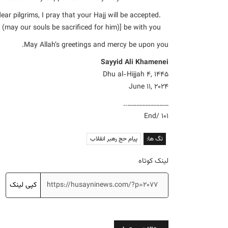
ear pilgrims, I pray that your Hajj will be accepted.
ay our souls be sacrificed for him)] be with you.
May Allah’s greetings and mercy be upon you.
Sayyid Ali Khamenei
Dhu al-Hijjah 4, 1445
June 11, 2024
………………………..
End/ 101
تگ ها:
پیام حج رهبر انقلاب
لینک کوتاه
کپی لینک