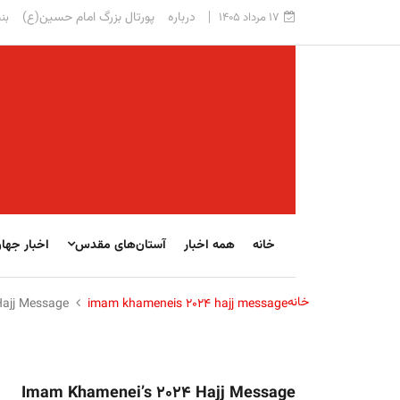
درباره
پورتال بزرگ امام حسین(ع)
۱۷ مرداد ۱۴۰۵
بنی
خانه
همه اخبار
آستان‌های مقدس
اخبار جها
خانه
ajj Message
imam khameneis 2024 hajj message
Imam Khamenei’s 2024 Hajj Message