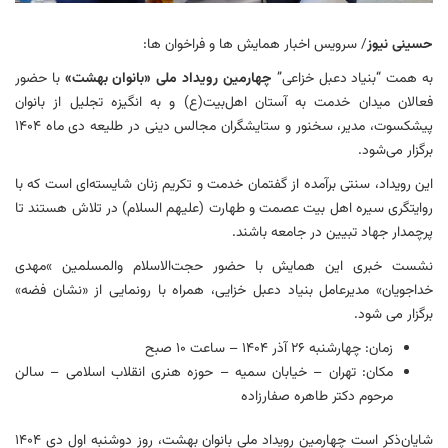
حسینی نیوز
/ سرویس اخبار همایش ها و فراخوان ها:
به همت “بنیاد دعبل خزاعی”
چهارمین رویداد ملی «بانوان بهشت»
با حضور
فعالان میدان خدمت به آستان اهل‌بیت(ع) و به انگیزه تجلیل از بانوان
پیشکسوت، مدیر، سخنور و ستایشگران مجالس دینی در طلیعه دی ماه ۱۴۰۴
برگزار می‌شود.
این رویداد، سنتی برآمده از گفتمان خدمت و تکریم زنان شایسته‌ای است که با
روایتگری سیره اهل بیت عصمت و طهارت (علیهم‌ السلام) در تلاش هستند تا
پرچمدار جهاد تبیین در جامعه باشند.
نشست خبری این همایش با حضور حجت‌الاسلام‌ والمسلمین »مهدی
خداجویان» مدیرعامل بنیاد دعبل خزایی، همراه با رونمایی از «نشان فضه»
برگزار می شود.
زمان: چهارشنبه ۲۶ آذر ۱۴۰۴ – ساعت ۱۰ صبح
مکان: تهران – خیابان سمیه – حوزه هنری انقلاب اسلامی – سالن
مرحوم دکتر طاهره صفارزاده
شایان‌ذکر است چهارمین رویداد ملی بانوان بهشت، روز دوشنبه اول دی ۱۴۰۴