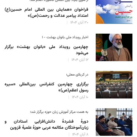
فراخوان «همایش بین المللی امام حسین(ع)
امتداد پیامبر عدالت و رحمت(ص)»
۳۰ آبان ۱۴۰۴
اخبار رویداد ملی بانوان بهشت - ۱
چهارمین رویداد ملی «بانوان بهشت» برگزار
می‌شود
۱۲ آبان ۱۴۰۴
در کربلای معلی؛
برگزاری چهارمین کنفرانس بین‌المللی «سیره
رسول اعظم(ص)»
۱۰ آبان ۱۴۰۴
به همت مرکز آموزش زبان حوزه‌ برگزار شد؛
دورهٔ فشردهٔ دانش‌افزایی استادان و
زبان‌آموختگان مکالمه عربی حوزهٔ علمیهٔ قزوین
۸ آبان ۱۴۰۴