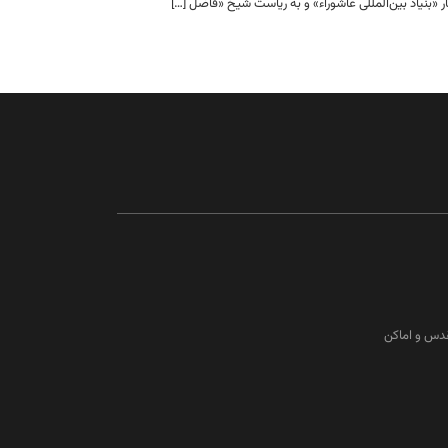
ار «بنیاد بین‌المللی عاشوراء» و به ریاست شیخ «فاضل […]
قدس و اماکن