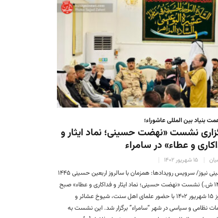
مت بنیاد بین المللی عاشوراء؛
زاری نشست «نهضت حسینی؛ نماد ایثار و
کاری و عطاء» در سامراء
یان
۱۵ شهریور ۱۴۰۲
حسینی نیوز/ سرویس رویدادها: همزمان با سالروز اربعین حسینی ۱۴۴۵
(۱۴۰۲ ش.) نشست «نهضت حسینی؛ نماد ایثار و فداکاری و عطاء» صبح
امروز ۱۵ شهریور ۱۴۰۲ با حضور علمای اهل سنت، شیوخ عشائر و
ات نظامی و سیاسی در شهر “سامراء” برگزار شد. این نشست به