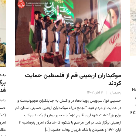
موکبداران اربعینی قم از فلسطین حمایت
به ه
برگ
کردند
فدا
 شرکت “ناور گروپ (Naver
رحیمیان
۴ آبان ۱۴۰۲
رحیم
حسینی نوز/ سرویس رویدادها: در واکنش به جنایتکاران صهیونیست و
در حمایت از مردم غزه، “تجمع بزرگ موکبداران اربعین حسینی استان قم
خ و
برای بزرگداشت شهدای مظلوم غزه” با حضور بیش از یکصد موکب
اربعینی برگزار شد. در این مراسم با شکوه که شامگاه امروز پنجشنبه ۴
آبان ۱۴۰۲ و همزمان با شام غریبان وفات حضرت […]
مقام