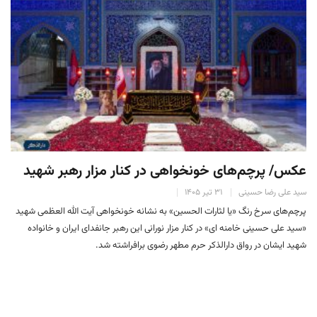
عکس/ پرچم‌های خونخواهی در کنار مزار رهبر شهید
سید علی رضا حسینی
۳۱ تیر ۱۴۰۵
پرچم‌های سرخ رنگ «یا لثارات الحسین» به نشانه خونخواهی آیت الله العظمی شهید
«سید علی حسینی خامنه ای» در کنار مزار نورانی این رهبر جانفدای ایران و خانواده
شهید ایشان در رواق دارالذکر حرم مطهر رضوی برافراشته شد.