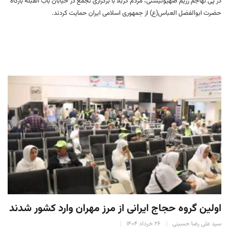
در پی تهاجم رژیم صهیونیستی، مردم کربلا با برگزاری تجمع در خیابان باب القبلهٔ بارگاه
حضرت ابوالفضل العباس(ع) از جمهوری اسلامی ایران حمایت کردند.
اولین گروه حجاج ایرانی از مرز مهران وارد کشور شدند
سید علی رضا حسینی
۲۶ خرداد ۱۴۰۴