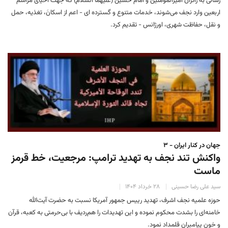
رسانی به زائران امیرالمؤمنین و امام حسین (علیهما السلام) که جهت احیای مراسم
اربعین وارد نجف می‌شوند، خدمات متنوع و گسترده ای - اعم از اسکانَ، تغذیه، حمل
و نقل، حفاظت شهری، اورژانس - تقدیم کرد.
جهان در کنار ایران - ۳
واکنش تند نجف به تهدید ترامپ: مرجعیت، خط قرمز
ماست
سید علی رضا حسینی
۲۸ خرداد ۱۴۰۴
حوزه علمیه نجف اشرف، تهدید رییس جمهور آمریکا نسبت به حضرت آیت‌الله
خامنه‌ای را بشدت محکوم نموده و این تهدیدات را هم‌ردیف با بی‌حرمتی به کعبه، قرآن
و خون پیامبران قلمداد نمود.