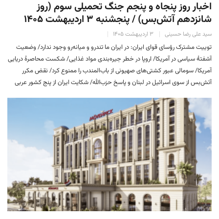
اخبار روز پنجاه و پنجم جنگ تحمیلی سوم (روز
شانزدهم آتش‌بس) / پنجشنبه ۳ اردیبهشت ۱۴۰۵
سید علی رضا حسینی
۳ اردیبهشت ۱۴۰۵
توییت مشترک رؤسای قوای ایران: ‌در ایران ما تندرو و میانه‌رو وجود ندارد/ وضعیت
آشفتهٔ سیاسی در آمریکا/ اروپا در خطر جیره‌بندی مواد غذایی/ شکست محاصرهٔ دریایی
آمریکا/ سومالی عبور کشتی‌های صهیونی از باب‌المندب را ممنوع کرد/ نقض مکرر
آتش‌بس از سوی اسرائیل در لبنان و پاسخ حزب‌الله/ شکایت ایران از پنج کشور‌ عربی