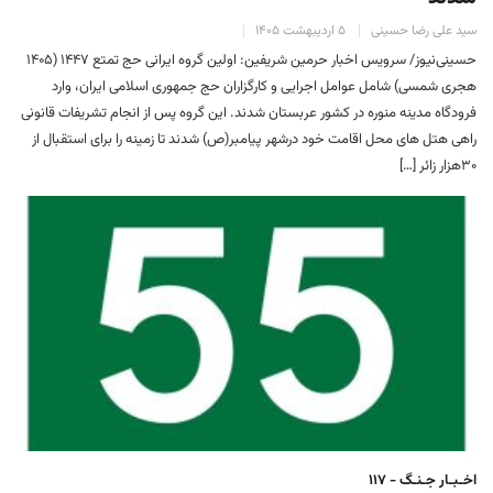
سید علی رضا حسینی
۵ اردیبهشت ۱۴۰۵
حسینی‌نیوز/ سرویس اخبار حرمین شریفین: اولین گروه ایرانی حج تمتع ۱۴۴۷ (۱۴۰۵
هجری شمسی) شامل عوامل اجرایی و کارگزاران حج جمهوری اسلامی ایران، وارد
فرودگاه مدینه منوره در کشور عربستان شدند. این گروه پس از انجام تشریفات قانونی
راهی هتل های محل اقامت خود درشهر پیامبر(ص) شدند تا زمینه را برای استقبال از
۳۰هزار زائر […]
اخـبـار جـنـگ - ۱۱۷