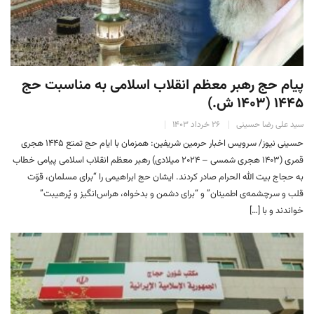
پیام حج رهبر معظم انقلاب اسلامی به مناسبت حج
۱۴۴۵ (۱۴۰۳ ش.)
سید علی رضا حسینی
۲۶ خرداد ۱۴۰۳
حسینی نیوز/ سرویس اخبار حرمین شریفین: همزمان با ایام حج تمتع ۱۴۴۵ هجری
قمری (۱۴۰۳ هجری شمسی – ۲۰۲۴ میلادی) رهبر معظم انقلاب اسلامی پیامی خطاب
به حجاج بیت الله الحرام صادر کردند. ایشان حج ابراهیمی را “برای مسلمان، قوّت
قلب و سرچشمه‌ی اطمینان” و “برای دشمن و بدخواه، هراس‌انگیز و پُرهیبت”
خواندند و با […]