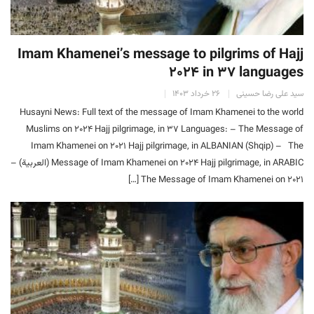
Imam Khamenei’s message to pilgrims of Hajj
2024 in 37 languages
سید علی رضا حسینی
۲۶ خرداد ۱۴۰۳
Husayni News: Full text of the message of Imam Khamenei to the world
Muslims on 2024 Hajj pilgrimage, in 37 Languages: – The Message of
Imam Khamenei on 2021 Hajj pilgrimage, in ALBANIAN (Shqip) – The
Message of Imam Khamenei on 2024 Hajj pilgrimage, in ARABIC (العربیة) –
The Message of Imam Khamenei on 2021 […]