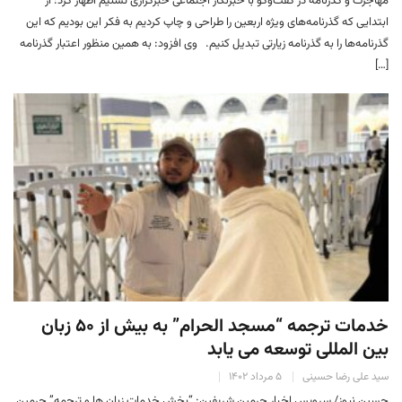
مهاجرت و گذرنامه در گفت‌وگو با خبرنگار اجتماعی خبرگزاری تسنیم اظهار کرد: از
ابتدایی که گذرنامه‌های ویژه اربعین را طراحی و چاپ کردیم به فکر این بودیم که این
گذرنامه‌ها را به گذرنامه زیارتی تبدیل کنیم. وی افزود: به همین منظور اعتبار گذرنامه
[…]
خدمات ترجمه “مسجد الحرام” به بیش از ۵۰ زبان
بین المللی توسعه می یابد
سید علی رضا حسینی
۵ مرداد ۱۴۰۲
حسین نیوز/ سرویس اخبار حرمین شریفین: “بخش خدمات زبان ها و ترجمه” حرمین