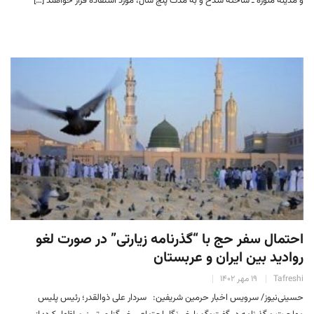
و مدینه منوره ـ ساخته شدخ و به مدت پنج سال، مورد استفاده قرار خواهند […]
احتمال سفر حج با “گذرنامه زیارتی” در صورت لغو
روادید بین ایران و عربستان
Tafreshi
۱۹ مهر ۱۴۰۲
حسینی‌نیوز/ سرویس اخبار حرمین شریفین: سردار علی ذوالقدر؛ رئیس پلیس