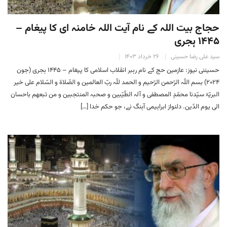
حجاج بیت اللہ کے نام آیت اللہ خامنہ ای کا پیغام –
۱۴۴۵ ہجری
سید علی رضا حسینی
۲۶ خرداد ۱۴۰۳
حسیننی نیوز: عازمین حج کے نام رہبر انقلاب اسلامی کا پیغام – ۱۴۴۵ ہجری (جون
۲۰۲۴) بسم اللّہ الرّحمن الرّحیم و الحمد للّہ ربّ العالمین و الصّلاۃ و السّلام علی خیر
البریّۃ سیّدنا محمّدٍ المصطفی و آلہ الطّیّبین و صحبہ المنتجبین و من تبعھم باحسان
الی یوم الدّین. دلنواز ابراہیمی آہنگ نے، جو حکم خدا […]