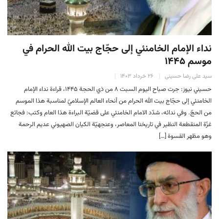
نداء الإمام الخامنئي إلى حجّاج بيت الله الحرام في
موسم ۱۴۴۵
سید علی رضا حسینی
۲۶ خرداد ۱۴۰۳
حسیني نیوز: جرت صباح اليوم السبت ۸ من ذي الحجة ۱۴۴۵، قراءة نداء الإمام
الخامنئي إلى حجّاج بيت الله الحرام من أنحاء العالم الإسلاميّ لمناسبة هذا الموسم
من الحجّ. وفي ندائه، شدّد الامام الخامنئي على قضيّة البراءة هذا العام وکتب: فجائع
غزّة المنقطعة النظير في تاريخنا المعاصر، وعنجهيّة الكيان الصهيوني عديم الرحمة
وهو مظهر القسوة […]