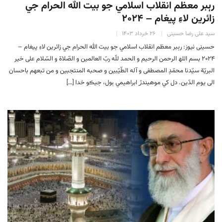
رہبر معظم انقلاب اسلامي جو بيت الله الحرام جي
زائرين لاءِ پيغام – ۲۰۲۴
سید علی رضا حسینی
۲۶ خرداد ۱۴۰۳
حسینی نیوز: رہبر معظم انقلاب اسلامي جو بيت الله الحرام جي زائرين لاءِ پيغام –
۲۰۲۴ بسم اللھ الرحمن الرحيم و الحمد للّه ربّ العالمین و الصّلاة و السّلام علی خیر
البریّة سیّدنا محمّدٍ المصطفی و آله الطّیّبین و صحبه المنتجبین و من تبعهم باحسان
الی یوم الدّین. دل کي موهيندڙ ابراھيمي ٻول، جيڪو خدا […]