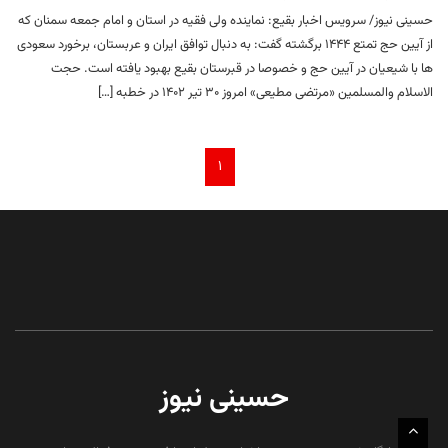
حسینی نیوز/ سرویس اخبار بقیع: نماینده ولی فقیه در استان و امام جمعه سمنان که
از آیین حج تمتع ۱۴۴۴ برگشته گفت: به دنبال توافق ایران و عربستان، برخورد سعودی
ها با شیعیان در آیین حج و خصوصا در قبرستان بقیع بهبود یافته است. حجت
الاسلام والمسلمین «مرتضی مطیعی» امروز ۳۰ تیر ۱۴۰۲ در خطبه […]
۱
حسینی نیوز