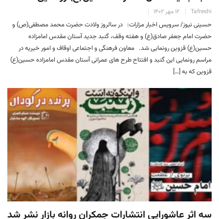
Tafreshi
۱۲ مهر ۱۴۰۲
حسینی نیوز/ سرویس اخبار مزارات: در سالروز ولادت حضرت محمد مصطفی(ص) و
حضرت امام جعفر صادق(ع) و هفته وقف، گنبد جدید آستان مقدس امامزاده
حسین(ع) قزوین رونمایی شد. معاون فرهنگی و اجتماعی اوقاف و امور خیریه در
مراسم رونمایی این گنبد و افتتاح طرح های عمرانی آستان مقدس امامزاده حسین(ع)
قزوین که به […]
سه اثر عاشورایی انتشارات جمکران روانه بازار نشر شد