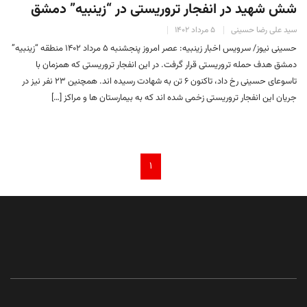
شش شهید در انفجار تروریستی در “زینبیه” دمشق
سید علی رضا حسینی
۵ مرداد ۱۴۰۲
حسینی نیوز/ سرویس اخبار زینبیه: عصر امروز پنجشنبه ۵ مرداد ۱۴۰۲ منطقه “زینبیه”
دمشق هدف حمله تروریستی قرار گرفت. در این انفجار تروریستی که همزمان با
تاسوعای حسینی رخ داد، تاکنون ۶ تن به شهادت رسیده اند. همچنین ۲۳ نفر نیز در
جریان این انفجار تروریستی زخمی شده اند که به بیمارستان ها و مراکز […]
۱