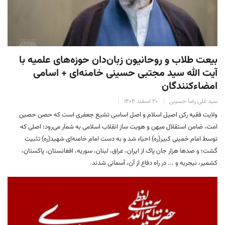
بیعت طلاب و روحانیون زبان‌دان حوزه‌های علمیه با
آیت الله سید مجتبی حسینی خامنه‌ای + اسامی
امضاءکنندگان
سید علی رضا حسینی
۲۰ اسفند ۱۴۰۴
ولایت فقیه رکن اصیل اسلام و اصل اساسی تشیع جعفری است که حصن حصین
امت، ضامن استقلال میهن و هویت ساز انقلاب اسلامی به شمار می‌رود؛ اصلی که
توسط امام خمینی کبیر(ره) احیاء شد و به دست امام خامنه‌ای شهید(ره) تثبیت
گشت؛ و صدها هزار جان پاک از ایران، عراق، لبنان، سوریه، افغانستان، پاکستان،
کشمیر، نیجریه و ... در راه دفاع از آن، آسمانی شدند.