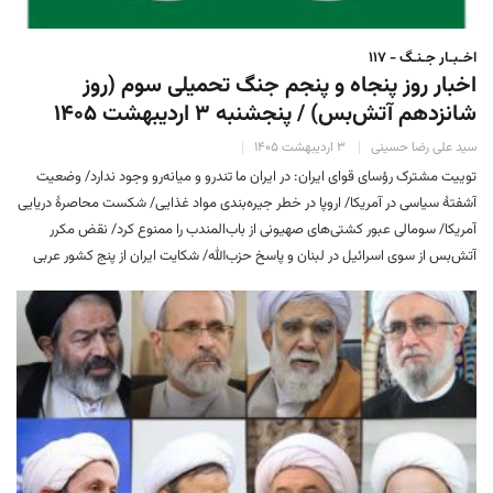
اخـبـار جـنـگ - ۱۱۷
اخبار روز پنجاه و پنجم جنگ تحمیلی سوم (روز
شانزدهم آتش‌بس) / پنجشنبه ۳ اردیبهشت ۱۴۰۵
سید علی رضا حسینی
۳ اردیبهشت ۱۴۰۵
توییت مشترک رؤسای قوای ایران: ‌در ایران ما تندرو و میانه‌رو وجود ندارد/ وضعیت
آشفتهٔ سیاسی در آمریکا/ اروپا در خطر جیره‌بندی مواد غذایی/ شکست محاصرهٔ دریایی
آمریکا/ سومالی عبور کشتی‌های صهیونی از باب‌المندب را ممنوع کرد/ نقض مکرر
آتش‌بس از سوی اسرائیل در لبنان و پاسخ حزب‌الله/ شکایت ایران از پنج کشور‌ عربی