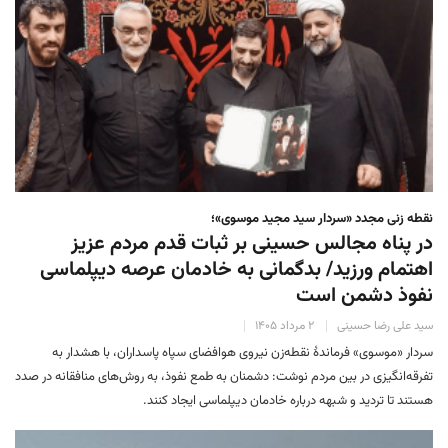
نقطه زنی مجدد «سردار سید مجید موسوی»؛
در پناه مجالس حسینی بر ثبات‌ قدم مردم عزیز
اهتمام ورزید/ بدگمانی به خادمان عرصه دیپلماسی
نفوذ دشمن است
سید علی رضا حسینی
۲ مرداد ۱۴۰۵
سردار «موسوی» فرماندهٔ نقطه‌زن نیروی هوافضای سپاه پاسداران، با هشدار به
تفرقه‌انگیزی در بین مردم نوشت: دشمنان به طمع نفوذ، به روش‌های منافقانه در صدد
هستند تا تردید و شبهه درباره خادمان دیپلماسی ایجاد کنند.