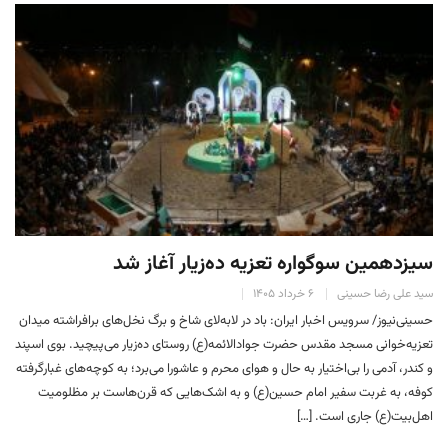
سیزدهمین سوگواره تعزیه ده‌زیار آغاز شد
سید علی رضا حسینی
۶ خرداد ۱۴۰۵
حسینی‌نیوز/ سرویس اخبار ایران: باد در لابه‌لای شاخ و برگ نخل‌های برافراشته میدان
تعزیه‌خوانی مسجد مقدس حضرت جوادالائمه(ع) روستای ده‌زیار می‌پیچید. بوی اسپند
و کندر، آدمی را بی‌اختیار به حال و هوای محرم و عاشورا می‌برد؛ به کوچه‌های غبارگرفته
کوفه، به غربت سفیر امام حسین(ع) و به اشک‌هایی که قرن‌هاست بر مظلومیت
اهل‌بیت(ع) جاری است. […]