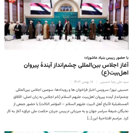
با حضور رییس بنیاد عاشوراء؛
آغاز اجلاس بین‌المللی چشم‌انداز آیندهٔ پیروان
اهل‌بیت(ع)
سید علی رضا حسینی
۱۸ بهمن ۱۴۰۳
حسینی نیوز/ سرویس اخبار فراخوان ها و رویدادها: سومین اجلاس بین‌المللی
چشم‌انداز آینده پیروان‌ اهل‌بیت علیهم السلام (نام اجلاس به زبان اصلی: الآفاق
المستقبلية لأتباع أهل البيت عليهم السلام – المؤتمر الثالث) با حضور جمعی از
نخبگان شیعهٔ سراسر جهان و به میزبانی «رییس جریان حکمت ملی عراق» آغاز به کار
کرد. مراسم افتتاحیهٔ این […]