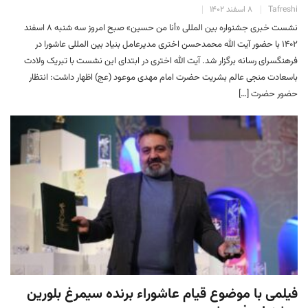
Tafreshi
۸ اسفند ۱۴۰۲
نشست خبری جشنواره بین المللی «أنا من حسین» صبح امروز سه شنبه ۸ اسفند
۱۴۰۲ با حضور آیت الله محمدحسن اختری مدیرعامل بنیاد بین المللی عاشورا در
فرهنگسرای رسانه برگزار شد. آیت الله اختری در ابتدای این نشست با تبریک ولادت
باسعادت منجی عالم بشریت حضرت امام مهدی موعود (عج) اظهار داشت: انتظار
حضور حضرت […]
فیلمی با موضوع قیام عاشوراء برنده سیمرغ بلورین