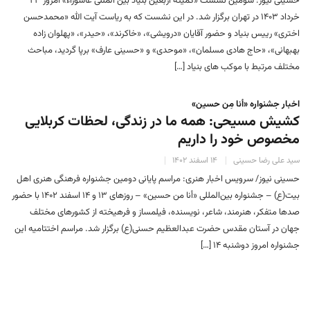
حسینی نیوز: سومین نشست «کمیته اربعین بنیاد بین المللی عاشوراء» امروز ۲۳
خرداد ۱۴۰۳ در تهران برگزار شد. در این نشست که به ریاست آیت الله «محمدحسن
اختری» رییس بنیاد و حضور آقایان «درویشی»، «خاکرند»، «حیدر»، «پهلوان زاده
بهبهانی»، «حاج هادی مسلمان»، «موحدی» و «حسینی عارف» برپا گردید، مباحث
مختلف مرتبط با موکب های بنیاد […]
اخبار جشنواره «أنا مِن حسین»
کشیش مسیحی: همه ما در زندگی، لحظات کربلایی
مخصوص خود را داریم
سید علی رضا حسینی
۱۴ اسفند ۱۴۰۲
حسینی نیوز/ سرویس اخبار هنری: مراسم پایانی دومین جشنواره فرهنگی هنری اهل
بیت(ع) – جشنواره بین‌المللی «أنا من حسین» – روز‌های ۱۳ و ۱۴ اسفند ۱۴۰۲ با حضور
صدها متفکر، هنرمند، شاعر، نویسنده، فیلمساز و فرهیخته از کشورهای مختلف
جهان در آستان مقدس حضرت عبدالعظیم حسنی(ع) برگزار شد. مراسم اختتامیه این
جشنواره امروز‌ دوشنبه ۱۴ […]