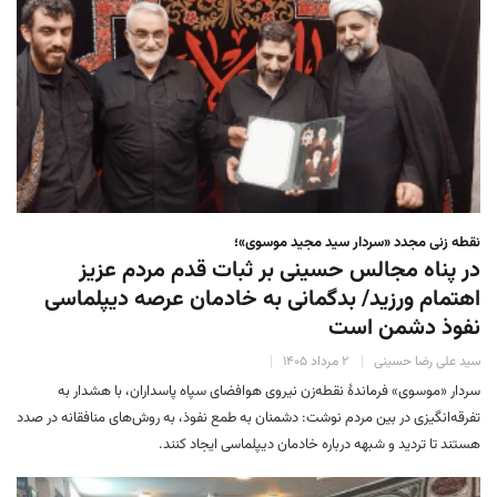
نقطه زنی مجدد «سردار سید مجید موسوی»؛
در پناه مجالس حسینی بر ثبات‌ قدم مردم عزیز
اهتمام ورزید/ بدگمانی به خادمان عرصه دیپلماسی
نفوذ دشمن است
سید علی رضا حسینی
۲ مرداد ۱۴۰۵
سردار «موسوی» فرماندهٔ نقطه‌زن نیروی هوافضای سپاه پاسداران، با هشدار به
تفرقه‌انگیزی در بین مردم نوشت: دشمنان به طمع نفوذ، به روش‌های منافقانه در صدد
هستند تا تردید و شبهه درباره خادمان دیپلماسی ایجاد کنند.