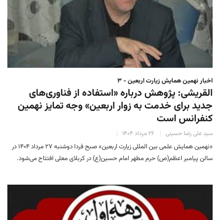
اخبار نهمین همایش زیارت اربعین - ۳
القریشی: پژوهش‌ درباره «استفاده از فناوری‌های
جدید برای خدمت به زوار اربعین» وجه تمایز نهمین
کنفرانس است
سید علی رضا حسینی
۲۶ مرداد ۱۴۰۴
«نهمین همایش علمی بین المللی زیارت اربعین» صبح فردا دوشنبه ۲۷ مرداد ۱۴۰۴ در
سالن پیامبر اعظم(ص) حرم مطهر امام حسین(ع) در کربلای معلی افتتاح می‌شود.