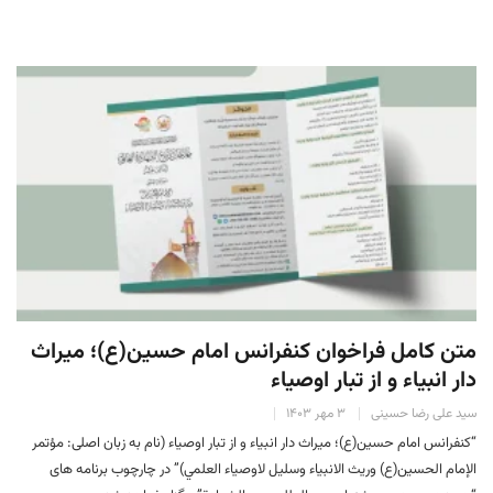
متن کامل فراخوان كنفرانس امام حسين(ع)؛ ميراث
دار انبياء و از تبار اوصياء
سید علی رضا حسینی
۳ مهر ۱۴۰۳
“كنفرانس امام حسين(ع)؛ ميراث دار انبياء و از تبار اوصياء (نام به زبان اصلی: مؤتمر
الإمام الحسين(ع) وريث الانبياء وسليل لاوصياء العلمي)” در چارچوب برنامه های