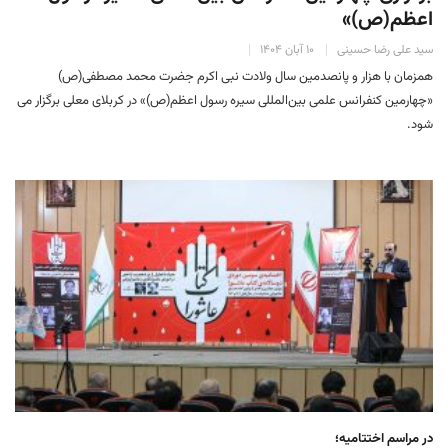
اعظم(ص)»
سید علی رضا حسینی
۱۰ آبان ۱۴۰۴
همزمان با هزار و پانصدمین سال ولادت نبی اکرم جضرت محمد مصطفی(ص)
«چهارمین کنفرانس علمی بین‌المللی سیره رسول اعظم(ص)» در کربلای معلی برگزار می
شود.
در مراسم اختتامیه؛