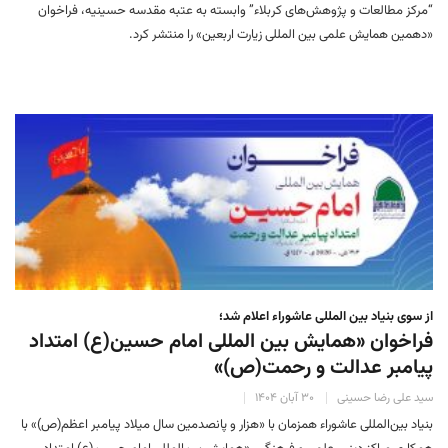
“مرکز مطالعات و پژوهش‌های کربلاء” وابسته به عتبه مقدسه حسینیه، فراخوان
«دهمین همایش علمی بین المللی زیارت اربعین» را منتشر کرد.
از سوی بنیاد بین المللی عاشوراء اعلام شد؛
فراخوان «همایش بین المللی امام حسین(ع) امتداد
پیامبر عدالت و رحمت(ص)»
سید علی رضا حسینی
۳۰ آبان ۱۴۰۴
بنیاد بین‌المللی عاشوراء همزمان با «هزار و پانصدمین سال میلاد پیامبر اعظم(ص)» با