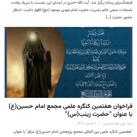
فرهنگسرای رسانه برگزار شد. آیت الله اختری در ابتدای این نشست با تبریک ولادت
باسعادت منجی عالم بشریت حضرت امام مهدی موعود (عج) اظهار داشت: انتظار
حضور حضرت […]
فراخوان هفتمین کنگره علمی مجمع امام حسین(ع)
با عنوان “حضرت زینب(س)”
سید علی رضا حسینی
۲ اسفند ۱۴۰۲
"هفتمین کنگره علمی بین المللی مجمع پژوهشی امام حسین(ع) عراق" با عنوان