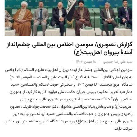
گزارش تصویری/ سومین اجلاس بین‌المللی چشم‌انداز
آیندهٔ پیروان اهل‌بیت(ع)
سید علی رضا حسینی
۱۸ بهمن ۱۴۰۳
سومین اجلاس بین‌المللی چشم‌انداز آینده پیروان‌ اهل‌بیت علیهم السلام (نام اجلاس
به زبان اصلی: الآفاق المستقبلية لأتباع أهل البيت عليهم السلام – المؤتمر الثالث)
شامگاه امروز پنجشنبه ۱۸ بهمن ۱۴۰۳ با سخنرانی حجت‌الاسلام والمسلمین «سید
عمار عبدالعزیز الحکیم» رییس جریان حکمت ملی عراق» آغاز به کار کرد. از جمهوری
اسلامی ایران آیت‌الله «محمدحسن اختری» رییس شورای عالی مجمع جهانی
اهل‌بیت(ع) و مدیرعامل بنیاد بین‌المللی عاشوراء، دکتر «محمدجواد ظریف» معاون
راهبردی رئیس جمهوری و حجت‌الاسلام والمسلمین «سید ابوالحسن نواب» دبیر
شورای عالی مجمع جهانی اهل‌بیت(ع) و رییس دانشگاه ادیان و مذاهب در این اجلاس
شرکت دارند.