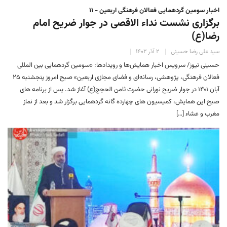
اخبار سومین گردهمایی فعالان فرهنگی اربعین - ۱۱
برگزاری نشست نداء الاقصی در جوار ضریح امام
رضا(ع)
سید علی رضا حسینی
۲ آذر ۱۴۰۲
حسینی نیوز/ سرویس اخبار همایش‌ها و رویدادها: «سومین گردهمایی بین المللی
فعالان فرهنگی، پژوهشی، رسانه‌ای و فضای مجازی اربعین» صبح امروز پنجشنبه ۲۵
آبان ۱۴۰۱ در جوار ضریح نورانی حضرت ثامن الحجج(ع) آغاز شد. پس از برنامه های
صبح این همایش، کمیسیون های چهارده گانه گردهمایی برگزار شد و بعد از نماز
مغرب و عشاء […]