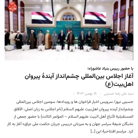
با حضور رییس بنیاد عاشوراء؛
آغاز اجلاس بین‌المللی چشم‌انداز آیندهٔ پیروان
اهل‌بیت(ع)
سید علی رضا حسینی
۱۸ بهمن ۱۴۰۳
حسینی نیوز/ سرویس اخبار فراخوان ها و رویدادها: سومین اجلاس بین‌المللی
چشم‌انداز آینده پیروان‌ اهل‌بیت علیهم السلام (نام اجلاس به زبان اصلی: الآفاق
المستقبلية لأتباع أهل البيت عليهم السلام – المؤتمر الثالث) با حضور جمعی از
نخبگان شیعهٔ سراسر جهان و به میزبانی «رییس جریان حکمت ملی عراق» آغاز به کار
کرد. مراسم افتتاحیهٔ این […]