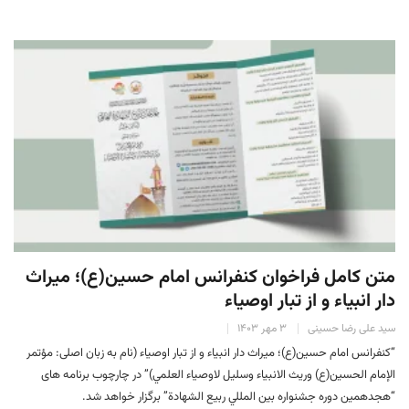
متن کامل فراخوان كنفرانس امام حسين(ع)؛ ميراث
دار انبياء و از تبار اوصياء
سید علی رضا حسینی
۳ مهر ۱۴۰۳
“كنفرانس امام حسين(ع)؛ ميراث دار انبياء و از تبار اوصياء (نام به زبان اصلی: مؤتمر
الإمام الحسين(ع) وريث الانبياء وسليل لاوصياء العلمي)” در چارچوب برنامه های
“هجدهمين دوره جشنواره بين المللي ربيع الشهادة” برگزار خواهد شد.