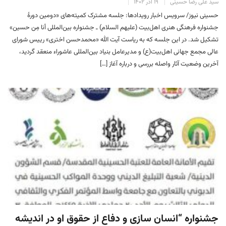
سید علی رضا حسینی
۱۹ آذر ۱۴۰۲
حسینی نیوز/ سرویس اخبار رویدادها: جلسه مشترک کمیته‌های «دومین دورهٔ
جشنواره فرهنگی هنری اهل‌بیت (علیهم‌ السلام) ـ جشنواره بین‌المللی أنا مِن حسین»
تشکیل شد. در این جلسه که به ریاست آیت الله «محمدحسن اختری» رییس شورای
عالی مجمع جهانی اهل‌بیت(ع) و مدیرعامل بنیاد بین‌المللی عاشوراء منعقد گردید،
آخرین وضعیت آثار واصله بررسی و درباره آغاز […]
جشنواره “انسان سازی و دفاع از حقوق او در اندیشه