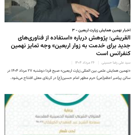
اخبار نهمین همایش زیارت اربعین - ۳
القریشی: پژوهش‌ درباره «استفاده از فناوری‌های
جدید برای خدمت به زوار اربعین» وجه تمایز نهمین
کنفرانس است
سید علی رضا حسینی
۲۶ مرداد ۱۴۰۴
«نهمین همایش علمی بین المللی زیارت اربعین» صبح فردا دوشنبه ۲۷ مرداد ۱۴۰۴ در
سالن پیامبر اعظم(ص) حرم مطهر امام حسین(ع) در کربلای معلی افتتاح می‌شود.