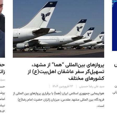
س
پروازهای بین‌المللی “هما” از مشهد،
حضو
تسهیل‌گر سفر عاشقان اهل‌بیت(ع) از
زا
کشورهای مختلف
سید 
ن
سید علی رضا حسینی
۲۳ فروردین ۱۴۰۴
حسین
ماه ۱۴۰۴، به میزبانی
پزشک
هواپیمایی جمهوری اسلامی ایران (هما) با برقراری پروازهای بین المللی از
امام
فرودگاه بین المللی مشهد مقدس، میزبان زائران حضرت امام رضا(ع)
است.
۱۴۰۳ (۲۹ صفر ۱۴۴۶ ق.) و همراه با زائرانی ک