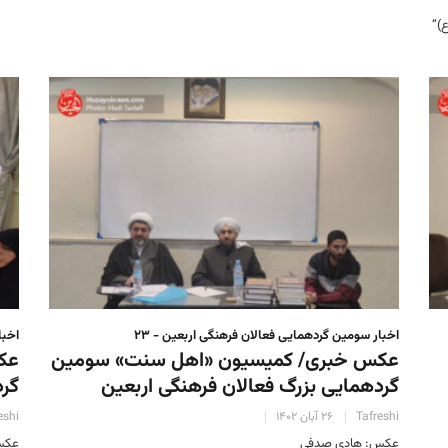
)”
اخبار سومین گردهمایی فعالان فرهنگی اربعین - ۲۳
اخبا
عکس خبری/ کمیسیون «اهل سنت» سومین
عک
گردهمایی بزرگ فعالان فرهنگی اربعین
گرد
Tafreshi
۲۶ آبان ۱۴۰۲
eshi
عکس: هادی صدفی
عکس