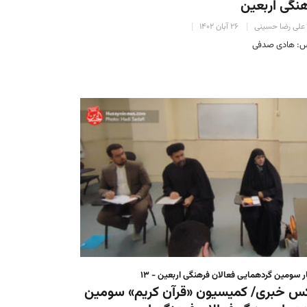
نگی اربعین
علی رضا حسینی
۲۶ آبان ۱۴۰۲
: هادی صدفی
ر سومین گردهمایی فعالان فرهنگی اربعین - ۱۳
س خبری/ کمیسیون «قرآن کریم» سومین