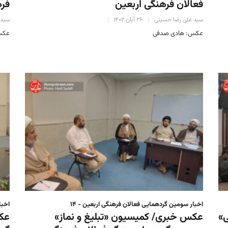
فعالان فرهنگی اربعین
فره
سید علی رضا حسینی
۲۶ آبان ۱۴۰۲
سید 
عکس: هادی صدفی
عکس
اخبار سومین گردهمایی فعالان فرهنگی اربعین - ۱۴
اخبا
»
عکس خبری/ کمیسیون «تبلیغ و نماز»
عک