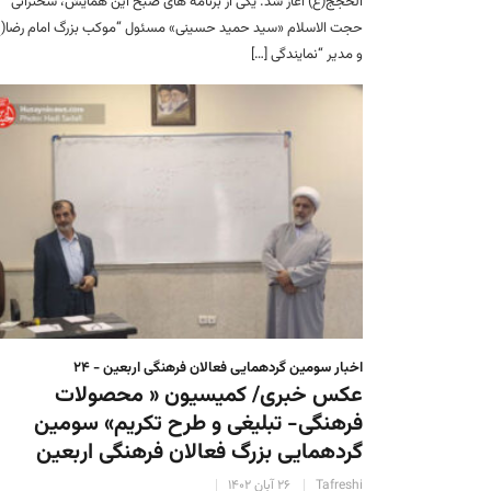
الحجج(ع) آغاز شد. یکی از برنامه های صبح این همایش، سخنرانی
حجت الاسلام «سید حمید حسینی» مسئول “موکب بزرگ امام رضا(ع
و مدیر “نمایندگی […]
اخبار سومین گردهمایی فعالان فرهنگی اربعین - ۲۴
عکس خبری/ کمیسیون « محصولات
فرهنگی- تبلیغی و طرح تکریم» سومین
گردهمایی بزرگ فعالان فرهنگی اربعین
Tafreshi
۲۶ آبان ۱۴۰۲