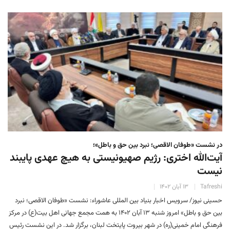
در نشست «طوفان الاقصی؛ نبرد بین حق و باطل»؛
آیت‌الله اختری: رژیم صهیونیستی به هیچ عهدی پایبند
نیست
Tafreshi
۱۳ آبان ۱۴۰۲
حسینی نیوز/ سرویس اخبار بنیاد بین المللی عاشوراء: نشست «طوفان الاقصی؛ نبرد
بین حق و باطل» امروز شنبه ۱۳ آبان ۱۴۰۲ به همت مجمع جهانی اهل بیت(ع) در مرکز
فرهنگی امام خمینی(ره) در شهر بیروت پایتخت لبنان، برگزار شد. در این نشست رئیس