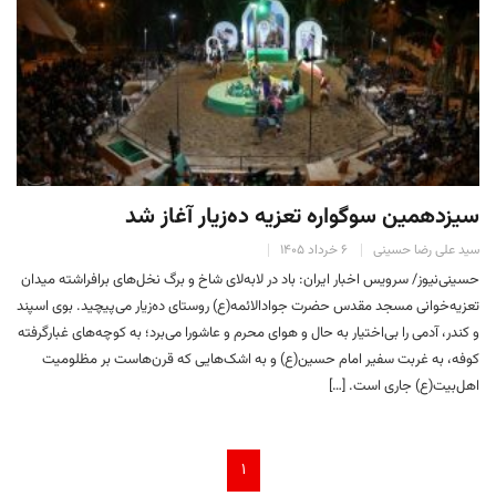
سیزدهمین سوگواره تعزیه ده‌زیار آغاز شد
سید علی رضا حسینی
۶ خرداد ۱۴۰۵
حسینی‌نیوز/ سرویس اخبار ایران: باد در لابه‌لای شاخ و برگ نخل‌های برافراشته میدان
تعزیه‌خوانی مسجد مقدس حضرت جوادالائمه(ع) روستای ده‌زیار می‌پیچید. بوی اسپند
و کندر، آدمی را بی‌اختیار به حال و هوای محرم و عاشورا می‌برد؛ به کوچه‌های غبارگرفته
کوفه، به غربت سفیر امام حسین(ع) و به اشک‌هایی که قرن‌هاست بر مظلومیت
اهل‌بیت(ع) جاری است. […]
۱