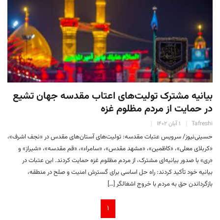
بیانیه مشترک تولیت‌های اعتاب مقدسه جهان تشیع
در حمایت از مردم مظلوم غزه
Tafreshi
۱ آبان ۱۴۰۲
حسینی‌نیوز/ سرویس عتبات مقدسه: تولیت‌های آستان‌های مقدس در «نجف اشرف»،
«کربلای معلی»، «کاظمین»، «مشهد مقدس»، «سامراء»، «قم مقدسه»، «شیراز» و
«ری» با صدور بیانیه‌ای مشترک، از مردم مظلوم غزه حمایت کردند. این عتبات در
بیانیه خود تأکید کردند: راه حل اساسی برای گسترش امنیت و صلح در منطقه،
بازگرداندن حق به مردم با خروج اشغالگر […]
۱