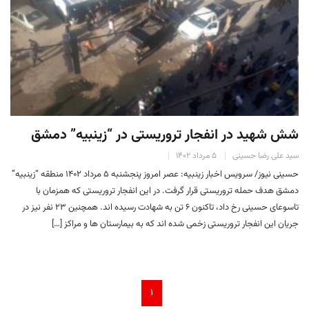
شش شهید در انفجار تروریستی در “زینبیه” دمشق
سید علی رضا حسینی
۵ مرداد ۱۴۰۲
حسینی نیوز/ سرویس اخبار زینبیه: عصر امروز پنجشنبه ۵ مرداد ۱۴۰۲ منطقه “زینبیه”
دمشق هدف حمله تروریستی قرار گرفت. در این انفجار تروریستی که همزمان با
تاسوعای حسینی رخ داد، تاکنون ۶ تن به شهادت رسیده اند. همچنین ۲۳ نفر نیز در
جریان این انفجار تروریستی زخمی شده اند که به بیمارستان ها و مراکز […]
۱