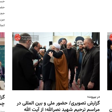
حسین
حضرت
حجت‌
انجا
گزا
در بیروت؛
گزارش تصویری/ حضور ملی و بین المللی در
چشم
ن
مراسم ترحیم شهید نصرالله؛ از آیت الله
سید 