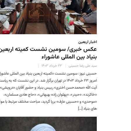
اخبار اربعین
عکس خبری/ سومین نشست کمیته اربعین
بنیاد بین المللی عاشوراء
سید علی رضا حسینی
۲۳ خرداد ۱۴۰۳
حسینی نیوز: سومین نشست «کمیته اربعین بنیاد بین المللی عاشورا
امروز ۲۳ خرداد ۱۴۰۳ در تهران برگزار شد. در این نشست که به ریاس
آیت الله «محمدحسن اختری» رییس بنیاد و حضور آقایان «درویشی»،
«خاکرند»، «حیدر»، «پهلوان زاده بهبهانی»، «حاج هادی مسلمان»،
«موحدی» و «حسینی عارف» برپا گردید، مباحث مختلف مرتبط با مو
های بنیاد […]