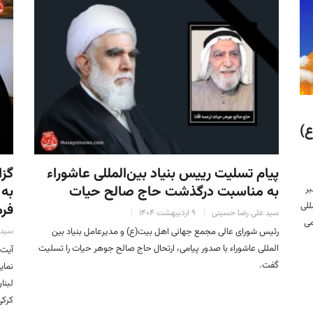
ع)
پیام تسلیت رییس بنیاد بین‌المللی عاشوراء
گزا
به مناسبت درگذشت حاج صالح حیات
به 
بر
للی
فرم
سید علی رضا حسینی
۹ اردیبهشت ۱۴۰۴
می
رئیس شورای عالی مجمع جهانی اهل بیت(ع) و مدیرعامل بنیاد بین
سید 
المللی عاشوراء با صدور پیامی، ارتحال حاج صالح جوهر حیات را تسلیت
آیت‌
گفت.
نمای
لبنا
کرکی