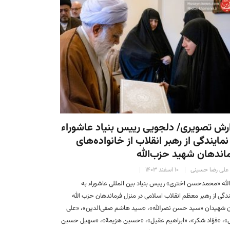
رش تصویری/ دلجویی رییس بنیاد عاشوراء
نمایندگی از رهبر انقلاب از خانواده‌های
اندهان شهید حزب‌الله
علی رضا حسینی
۱۰ اسفند ۱۴۰۳
الله «محمدحسن اختری» رییس بنیاد بین المللی عاشوراء به
ندگی از رهبر معظم انقلاب اسلامی در منزل فرماندهان حزب الله
ن شهیدان «سید حسن نصرالله»، «سید هاشم صفی‌الدین»، «علی
»، «فؤاد شکر»، «ابراهیم عقیل»، «حسین هزیمة»، «سهیل حسین