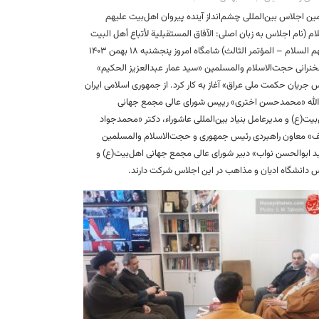
ن اجلاس بین‌المللی چشم‌انداز آینده پیروان‌ اهل‌بیت علیهم
ام (نام اجلاس به زبان اصلی: الآفاق المستقبلية لأتباع أهل البيت
عليهم السلام – المؤتمر الثالث) شامگاه امروز پنجشنبه ۱۸ بهمن ۱۴۰۳
خنرانی حجت‌الاسلام والمسلمین «سید عمار عبدالعزیز الحکیم»
 جریان حکمت ملی عراق» آغاز به کار کرد. از جمهوری اسلامی ایران
الله «محمدحسن اختری» رییس شورای عالی مجمع جهانی
بیت(ع) و مدیرعامل بنیاد بین‌المللی عاشوراء، دکتر «محمدجواد
» معاون راهبردی رئیس جمهوری و حجت‌الاسلام والمسلمین
 ابوالحسن نواب» دبیر شورای عالی مجمع جهانی اهل‌بیت(ع) و
 دانشگاه ادیان و مذاهب در این اجلاس شرکت دارند.