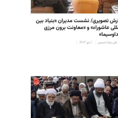
رش تصویری/ نشست مدیران «بنیاد بین
للی عاشوراء» و «معاونت برون مرزی
اوسیما»
علی رضا حسینی
۱ دی ۱۴۰۳