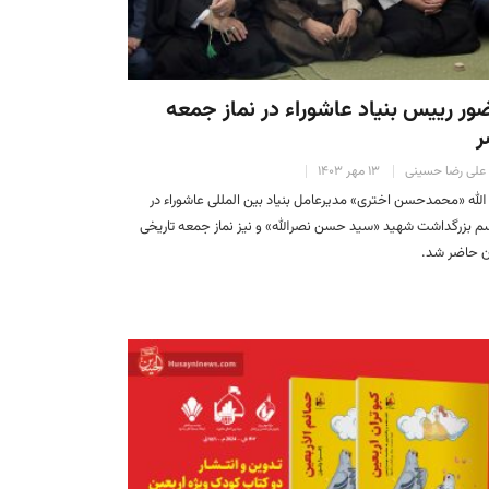
ر رییس بنیاد عاشوراء در نماز جمعه
ر
علی رضا حسینی
۱۳ مهر ۱۴۰۳
الله «محمدحسن اختری» مدیرعامل بنیاد بین المللی عاشوراء در
م بزرگداشت شهید «سید حسن نصرالله» و نیز نماز جمعه تاریخی
ن حاضر شد.