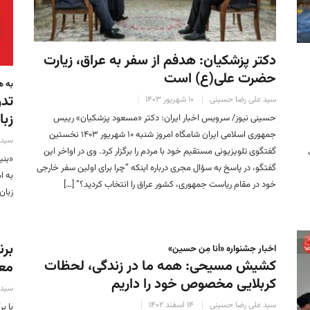
دکتر پزشکیان: هدفم از سفر به عراق، زیارت
حضرت علی(ع) است
به ه
تدو
سید علی رضا حسینی
۱۰ شهریور ۱۴۰۳
زبا
حسینی نیوز/ سرویس اخبار ایران: دکتر «مسعود پزشکیان» رییس
جمهوری اسلامی ایران شامگاه امروز شنبه ۱۰ شهریور ۱۴۰۳ نخستین
سید 
گفتگوی تلویزیونی مستقیم خود با مردم را برگزار کرد. وی در اواخر این
«بنی
گفتگو، در پاسخ به سؤال مجری درباره اینکه “چرا برای اولین سفر خارجی
به ا
خود در مقام ریاست جمهوری، کشور عراق را انتخاب کردید؟” […]
زبان
برن
اخبار جشنواره «أنا مِن حسین»
کشیش مسیحی: همه ما در زندگی، لحظات
مع
کربلایی مخصوص خود را داریم
سید 
سید علی رضا حسینی
۱۴ اسفند ۱۴۰۲
با ب