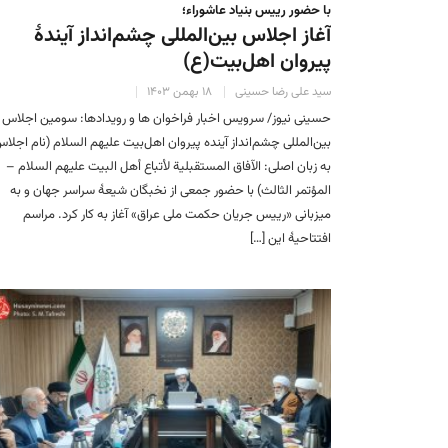
با حضور رییس بنیاد عاشوراء؛
آغاز اجلاس بین‌المللی چشم‌انداز آیندهٔ
پیروان اهل‌بیت(ع)
سید علی رضا حسینی
۱۸ بهمن ۱۴۰۳
حسینی نیوز/ سرویس اخبار فراخوان ها و رویدادها: سومین اجلاس
بین‌المللی چشم‌انداز آینده پیروان‌ اهل‌بیت علیهم السلام (نام اجلا
به زبان اصلی: الآفاق المستقبلية لأتباع أهل البيت عليهم السلام –
المؤتمر الثالث) با حضور جمعی از نخبگان شیعهٔ سراسر جهان و به
میزبانی «رییس جریان حکمت ملی عراق» آغاز به کار کرد. مراسم
افتتاحیهٔ این […]