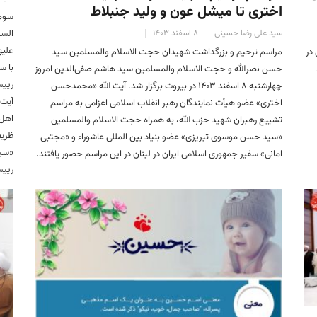
اختری تا میشل عون و ولید جنبلاط
سومی
سید علی رضا حسینی
۸ اسفند ۱۴۰۳
السل
در
مراسم ترحیم و بزرگداشت شهیدان حجت الاسلام والمسلمین سید
با س
حسن نصرالله و حجت الاسلام والمسلمین سید هاشم صفی‌الدین امروز
رییس
چهارشنبه ۸ اسفند ۱۴۰۳ در بیروت برگزار شد. آیت الله «محمدحسن
آیت‌
اختری» عضو هیأت نمایندگان رهبر انقلاب اسلامی اعزامی به مراسم
اهل‌
تشییع رهبران شهید حزب‌ الله، به همراه حجت الاسلام والمسلمین
ظریف
«سید حسن موسوی تبریزی» عضو بنیاد بین المللی عاشوراء و «مجتبی
«سید
امانی» سفیر جمهوری اسلامی ایران در لبنان در این مراسم حضور یافتند.
رییس