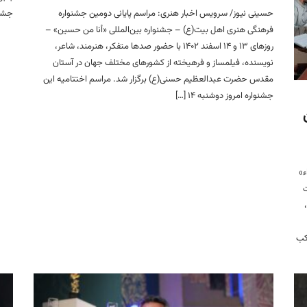
حسینی نیوز/ سرویس اخبار هنری: مراسم پایانی دومین جشنواره
جشنو
فرهنگی هنری اهل بیت(ع) – جشنواره بین‌المللی «أنا من حسین» –
روز‌های ۱۳ و ۱۴ اسفند ۱۴۰۲ با حضور صدها متفکر، هنرمند، شاعر،
نویسنده، فیلمساز و فرهیخته از کشورهای مختلف جهان در آستان
مقدس حضرت عبدالعظیم حسنی(ع) برگزار شد. مراسم اختتامیه این
جشنواره امروز‌ دوشنبه ۱۴ […]
ء»
ت
کب