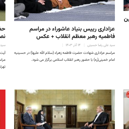
ین
عزاداری رییس بنیاد عاشوراء در مراسم
حضو
فاطمیه رهبر معظم انقلاب + عکس
نص
سید علی رضا حسینی
۱۴ آذر ۱۴۰۳
سید 
مراسم عزاداری شهادت حضرت فاطمه‌ زهراء (سلام‌ الله‌ علیها) در حسینیه
آیت 
امام خمینی(ره) با حضور رهبر انقلاب اسلامی برگزار می شود.
مراس
تهرا