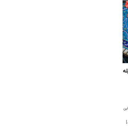
له
ین
]