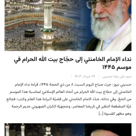
نداء الإمام الخامنئي إلى حجّاج بيت الله الحرام في
موسم ۱۴۴۵
سید علی رضا حسینی
۲۶ خرداد ۱۴۰۳
حسیني نیوز: جرت صباح اليوم السبت ۸ من ذي الحجة ۱۴۴۵، قراءة نداء الإمام
الخامنئي إلى حجّاج بيت الله الحرام من أنحاء العالم الإسلاميّ لمناسبة هذا الموسم
من الحجّ. وفي ندائه، شدّد الامام الخامنئي على قضيّة البراءة هذا العام وکتب: فجائع
غزّة المنقطعة النظير في تاريخنا المعاصر، وعنجهيّة الكيان الصهيوني عديم الرحمة
وهو مظهر القسوة […]