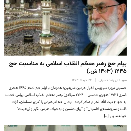
پیام حج رهبر معظم انقلاب اسلامی به مناسبت حج
۱۴۴۵ (۱۴۰۳ ش.)
سید علی رضا حسینی
۲۶ خرداد ۱۴۰۳
حسینی نیوز/ سرویس اخبار حرمین شریفین: همزمان با ایام حج تمتع ۱۴۴۵ هجری
قمری (۱۴۰۳ هجری شمسی – ۲۰۲۴ میلادی) رهبر معظم انقلاب اسلامی پیامی خطاب
به حجاج بیت الله الحرام صادر کردند. ایشان حج ابراهیمی را “برای مسلمان، قوّت
قلب و سرچشمه‌ی اطمینان” و “برای دشمن و بدخواه، هراس‌انگیز و پُرهیبت”
خواندند و با […]