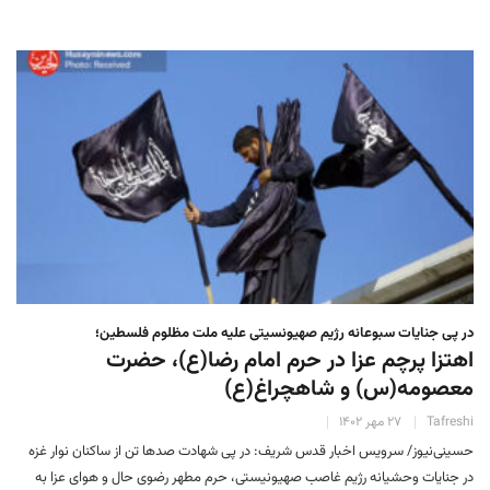
در پی جنایات سبوعانه رژیم صهیونسیتی علیه ملت مظلوم فلسطین؛
اهتزا پرچم عزا در حرم امام رضا(ع)، حضرت
معصومه(س) و شاهچراغ(ع)
Tafreshi
۲۷ مهر ۱۴۰۲
حسینی‌نیوز/ سرویس اخبار قدس شریف: در پی شهادت صدها تن از ساکنان نوار غزه
در جنایات وحشیانه رژیم غاصب صهیونیستی، حرم مطهر رضوی حال و هوای عزا به