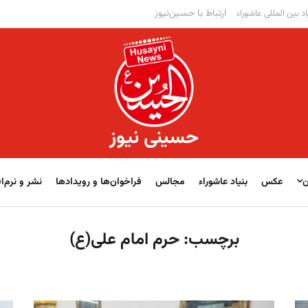
ارتباط با حسین‌نیوز
اد بین المللی عاشوراء
حسینی نیوز
ن
عکس
بنیاد عاشوراء
مجالس
فراخوان‌‏‏‏ها و رویدادها
نشر و نرم‌اف
برچسب:
حرم امام علی(ع)