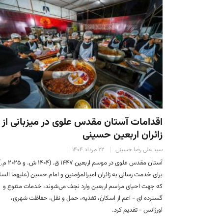
اقدامات آستان مقدس علوی در میزبانی از
زائران اربعین حسینی
سید علی رضا حسینی
۲۲ مرداد ۱۴۰۴
آستان مقدس علوی در موسم اربعین ۱۴۴۷ ق. (۱۴۰۴ ش. و
برای خدمت رسانی به زائران امیرالمؤمنین و امام حسین (علیهما السل
که جهت احیای مراسم اربعین وارد نجف می‌شوند، خدمات متنوع و
گسترده ای - اعم از اسکانَ، تغذیه، حمل و نقل، حفاظت شهری،
اورژانس - تقدیم کرد.