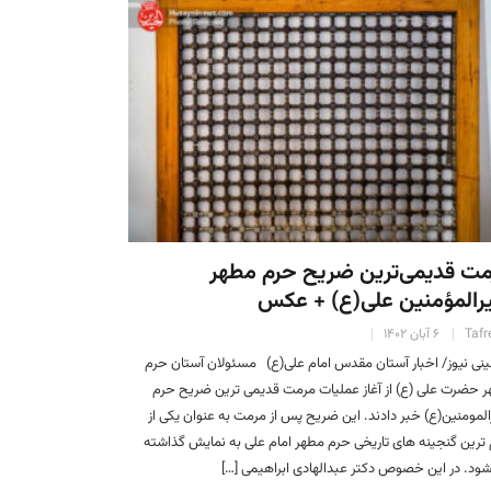
مت قدیمی‌ترین ضریح حرم مطهر
رالمؤمنین علی(ع) + عکس
Tafr
۶ آبان ۱۴۰۲
ی نیوز/ اخبار آستان مقدس امام علی(ع) مسئولان آستان حرم
 حضرت علی (ع) از آغاز عملیات مرمت قدیمی ترین ضریح حرم
المومنین(ع) خبر دادند. این ضریح پس از مرمت به عنوان یکی از
ترین گنجینه های تاریخی حرم مطهر امام علی به نمایش گذاشته
ود. در این خصوص دکتر عبدالهادی ابراهیمی […]