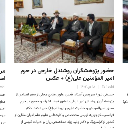
حضور پژوهشگران روشندل خارجی در حرم
مر
امیر المؤمنین علی(ع) + عکس
امی
Tafreshi
۱۸ دی ۱۴۰۲
eshi
حسینی نیوز/ سرویس آستان قدس علوی منابع محلی از سفر تعدادی از
 ۲۰۲۵ م.)
حسین
پژوهشگران روشندل غیر عراقی به شهر نجف اشرف و حضور در حرم
ام)
مطهر
مطهر امیرالمومنین، حضرت علی‌بن ابیطالب(ع) خبر دادند. دکتر
امیر
فرانسیسکوجوزیه لویس متخصص و کارشناس علوم علم ادیان مقارن از
مهم 
کشور لوکزامبورگ و دکتر ولید زیاد متخصص زبان و ادبیات فارسی از
می ش