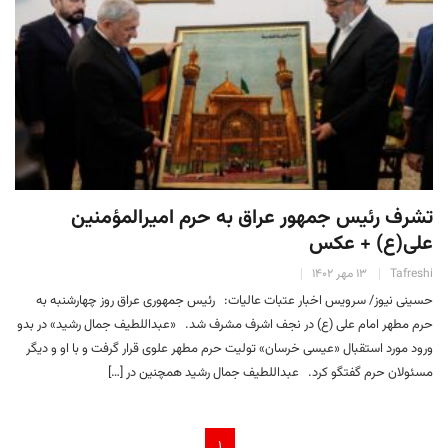
تشرف رئیس جمهور عراق به حرم امیرالمؤمنین
علی(ع) + عکس
Tafreshi
۱۳ مهر ۱۴۰۲
حسینی نیوز/ سرویس اخبار عتبات عالیات: رئیس جمهوری عراق روز چهارشنبه به
حرم مطهر امام علی (ع) در نجف اشرف مشرف شد. «عبداللطیف جمال رشید» در بدو
ورود مورد استقبال «عیسی خرسان» تولیت حرم مطهر علوی قرار گرفت و با او و دیگر
مسئولان حرم گفتگو کرد. عبداللطیف جمال رشید همچنین در […]
۱