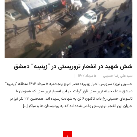
شش شهید در انفجار تروریستی در “زینبیه” دمشق
سید علی رضا حسینی
۵ مرداد ۱۴۰۲
حسینی نیوز/ سرویس اخبار زینبیه: عصر امروز پنجشنبه ۵ مرداد ۱۴۰۲ منطقه “زینبیه”
دمشق هدف حمله تروریستی قرار گرفت. در این انفجار تروریستی که همزمان با
تاسوعای حسینی رخ داد، تاکنون ۶ تن به شهادت رسیده اند. همچنین ۲۳ نفر نیز در
جریان این انفجار تروریستی زخمی شده اند که به بیمارستان ها و مراکز […]
۱