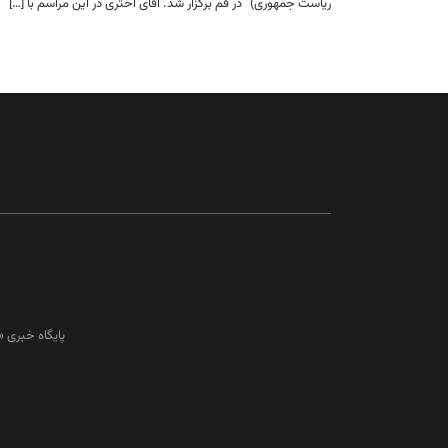
ریاست جمهوری)” در قم برگزار شد. آقای اختری در این مراسم با […]
پایگاه خبری 