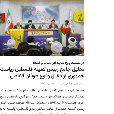
در نشست ويژه نمايندگان طلاب و فضلا؛
تحلیل جامع رییس کمیته فلسطین ریاست
جمهوری از دلایل وقوع طوفان الاقصی
سید علی رضا حسینی
۱۰ آبان ۱۴۰۲
حسینی نیوز/ سرویس اخبار بنیاد بین المللی عاشوراء: “نشست ويژه
نمايندگان طلاب و فضلای حوزه علميه قم” با موضوع فلسطين صبح
امروز چهارشنبه ۱۰ آبان ۱۴۰۲ با سخنرانی آیت الله «محمدحسن اختر
رئيس “کمیته حمایت از انقلاب اسلامی مردم فلسطین (وابسته به نها