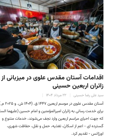
اقدامات آستان مقدس علوی در میزبانی از
زائران اربعین حسینی
سید علی رضا حسینی
۲۲ مرداد ۱۴۰۴
آستان مقدس علوی در موسم اربعین ۱۴۴۷ ق. (۱۴۰۴ ش. و
برای خدمت رسانی به زائران امیرالمؤمنین و امام حسین (علیهما السل
که جهت احیای مراسم اربعین وارد نجف می‌شوند، خدمات متنوع و
گسترده ای - اعم از اسکانَ، تغذیه، حمل و نقل، حفاظت شهری،
اورژانس - تقدیم کرد.