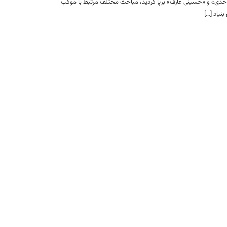
دی» و «حسینی عارف» برپا گردید، مباحث مختلف مرتبط با موکب
بنیاد […]