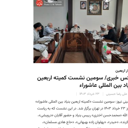
ر اربعین
س خبری/ سومین نشست کمیته اربعین
اد بین المللی عاشوراء
علی رضا حسینی
۲۳ خرداد ۱۴۰۳
ی نیوز: سومین نشست «کمیته اربعین بنیاد بین المللی عاشوراء»
امروز ۲۳ خرداد ۱۴۰۳ در تهران برگزار شد. در این نشست که به ریاست
الله «محمدحسن اختری» رییس بنیاد و حضور آقایان «درویشی»،
رند»، «حیدر»، «پهلوان زاده بهبهانی»، «حاج هادی مسلمان»،