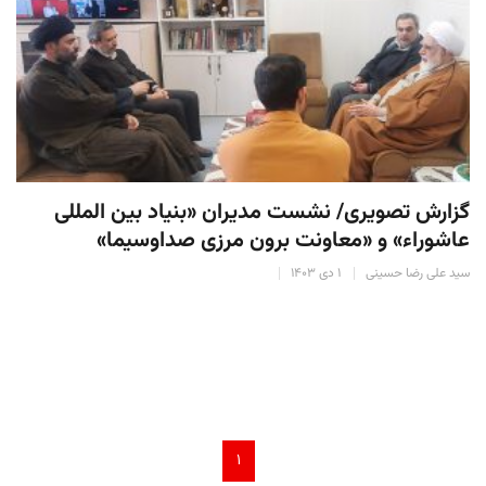
گزارش تصویری/ نشست مدیران «بنیاد بین المللی
عاشوراء» و «معاونت برون مرزی صداوسیما»
سید علی رضا حسینی
۱ دی ۱۴۰۳
۱