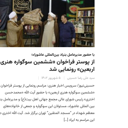
با حضور مدیرعامل بنیاد بین‌المللی عاشوراء؛
از پوستر فراخوان «ششمین سوگواره هنری
اربعین» رونمایی شد
سید علی رضا حسینی
۵ شهریور ۱۴۰۲
حسینی‌نیوز/ سرویس اخبار هنری: مراسم رونمایی از پوستر فراخوان
«ششمین سوگواره هنری اربعین» با حضور آیت الله «محمدحسن
اختری» رئیس شورای عالی مجمع جهانی اهل بیت(ع) و مدیرعامل بنی
بین المللی عاشوراء، مسئولان این سوگواره و جمعی از خانواده‌های
معظم شهداء در “مسجد المتقین” تهران برگزار شد. آیت الله اختری در
این مراسم به ایراد […]