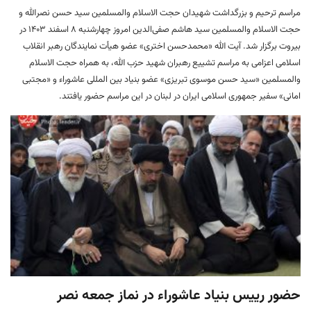
مراسم ترحیم و بزرگداشت شهیدان حجت الاسلام والمسلمین سید حسن نصرالله و
حجت الاسلام والمسلمین سید هاشم صفی‌الدین امروز چهارشنبه ۸ اسفند ۱۴۰۳ در
بیروت برگزار شد. آیت الله «محمدحسن اختری» عضو هیأت نمایندگان رهبر انقلاب
اسلامی اعزامی به مراسم تشییع رهبران شهید حزب‌ الله، به همراه حجت الاسلام
والمسلمین «سید حسن موسوی تبریزی» عضو بنیاد بین المللی عاشوراء و «مجتبی
امانی» سفیر جمهوری اسلامی ایران در لبنان در این مراسم حضور یافتند.
حضور رییس بنیاد عاشوراء در نماز جمعه نصر