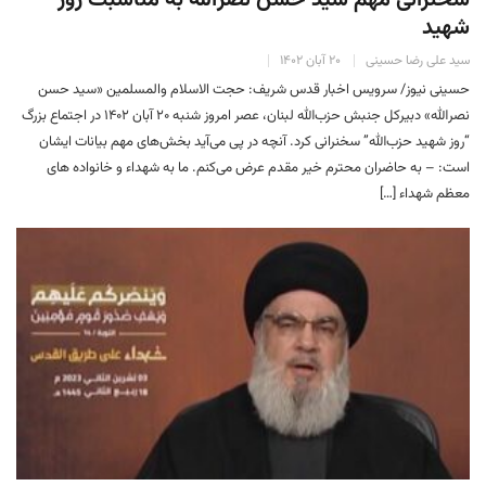
سخنرانی مهم سید حسن نصرالله به مناسبت روز
شهید
سید علی رضا حسینی
۲۰ آبان ۱۴۰۲
حسینی نیوز/ سرویس اخبار قدس شریف: حجت الاسلام والمسلمین «سید حسن
نصرالله» دبیرکل جنبش حزب‌الله لبنان، عصر امروز شنبه ۲۰ آبان ۱۴۰۲ در اجتماع بزرگ
“روز شهید حزب‌الله” سخنرانی کرد. آنچه در پی می‌آید بخش‌های مهم بیانات ایشان
است: – به حاضران محترم خیر مقدم عرض می‌کنم. ما به شهداء و خانواده های
معظم شهداء […]