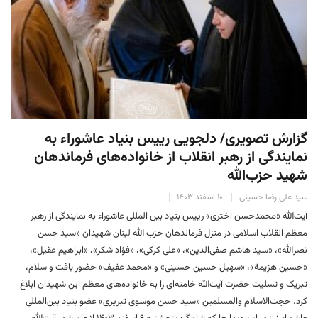
گزارش تصویری/ دلجویی رییس بنیاد عاشوراء به
نمایندگی از رهبر انقلاب از خانواده‌های فرماندهان
شهید حزب‌الله
سید علی رضا حسینی
۱۰ اسفند ۱۴۰۳
آیت‌الله «محمدحسن اختری» رییس بنیاد بین المللی عاشوراء به نمایندگی از رهبر
معظم انقلاب اسلامی در منزل فرماندهان حزب الله لبنان شهیدان «سید حسن
نصرالله»، «سید هاشم صفی‌الدین»، «علی کرکی»، «فؤاد شکر»، «ابراهیم عقیل»،
«حسین هزیمة»، «سهیل حسین حسینی» و «محمد عفیف» حضور یافت و سلام،
تبریک و تسلیت حضرت آیت‌الله خامنه‌ای را به خانواده‌های معظم این شهیدان ابلاغ
کرد. حجت‌الاسلام والمسلمین «سید حسن موسوی تبریزی» عضو بنیاد بین‌المللی