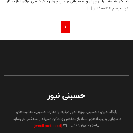
نخبگان شیعهٔ سراسر جهان و به میزبانی «رییس جریان حکمت ملی عراق» آغاز به کار
کرد. مراسم افتتاحیهٔ این […]
۱
حسینی نیوز
پایگاه خبری «حسینی نیوز» اخبار مرتبط با معارف حسینی، فعالیت‌های
عاشورایی و رویدادهای آستانهای مقدس و اماکن متبرکه را منعکس می‌نماید.
[email protected]
۰۰۹۸۹۱۲۱۵۱۲۲۶۳