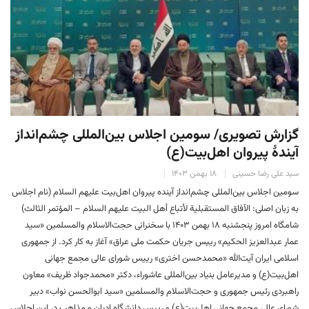
گزارش تصویری/ سومین اجلاس بین‌المللی چشم‌انداز
آیندهٔ پیروان اهل‌بیت(ع)
سید علی رضا حسینی
۱۸ بهمن ۱۴۰۳
سومین اجلاس بین‌المللی چشم‌انداز آینده پیروان‌ اهل‌بیت علیهم السلام (نام اجلاس
به زبان اصلی: الآفاق المستقبلية لأتباع أهل البيت عليهم السلام – المؤتمر الثالث)
شامگاه امروز پنجشنبه ۱۸ بهمن ۱۴۰۳ با سخنرانی حجت‌الاسلام والمسلمین «سید
عمار عبدالعزیز الحکیم» رییس جریان حکمت ملی عراق» آغاز به کار کرد. از جمهوری
اسلامی ایران آیت‌الله «محمدحسن اختری» رییس شورای عالی مجمع جهانی
اهل‌بیت(ع) و مدیرعامل بنیاد بین‌المللی عاشوراء، دکتر «محمدجواد ظریف» معاون
راهبردی رئیس جمهوری و حجت‌الاسلام والمسلمین «سید ابوالحسن نواب» دبیر
شورای عالی مجمع جهانی اهل‌بیت(ع) و رییس دانشگاه ادیان و مذاهب در این اجلاس