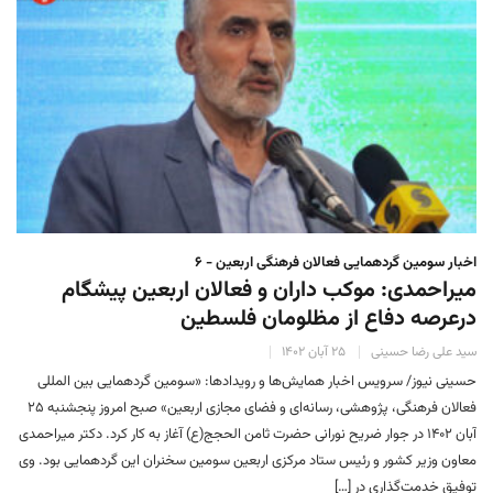
اخبار سومین گردهمایی فعالان فرهنگی اربعین - ۶
میراحمدی: موکب داران و فعالان اربعین پیشگام
درعرصه دفاع از مظلومان فلسطین
سید علی رضا حسینی
۲۵ آبان ۱۴۰۲
حسینی نیوز/ سرویس اخبار همایش‌ها و رویدادها: «سومین گردهمایی بین المللی
فعالان فرهنگی، پژوهشی، رسانه‌ای و فضای مجازی اربعین» صبح امروز پنجشنبه ۲۵
آبان ۱۴۰۲ در جوار ضریح نورانی حضرت ثامن الحجج(ع) آغاز به کار کرد. دکتر میراحمدی
معاون وزیر کشور و رئیس ستاد مرکزی اربعین سومین سخنران این گردهمایی بود. وی
توفیق خدمت‌گذاری در […]