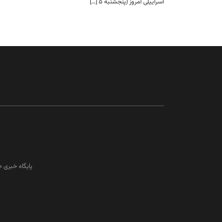
اسراییلی امروز (پنجشنبه ۵ […]
پایگاه خبری 