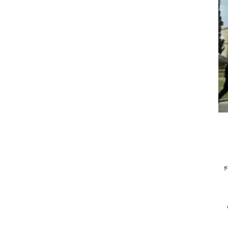
حسین نیوز/ سرویس اخبار مسجد الاقصی: شامگاه دیروز چهارشنبه ۴