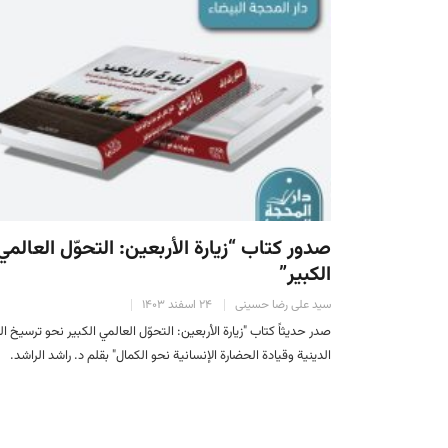
صدور كتاب “زيارة الأربعين: التحوّل العالمي
الكبير”
سید علی رضا حسینی
۲۴ اسفند ۱۴۰۳
صدر حدیثاً كتاب "زيارة الأربعين: التحوّل العالمي الكبير نحو ترسيخ ال
الدينية وقيادة الحضارة الإنسانية نحو الكمال" بقلم د. راشد الراشد.