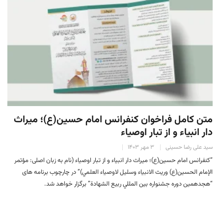
متن کامل فراخوان كنفرانس امام حسين(ع)؛ ميراث
دار انبياء و از تبار اوصياء
سید علی رضا حسینی
۳ مهر ۱۴۰۳
“كنفرانس امام حسين(ع)؛ ميراث دار انبياء و از تبار اوصياء (نام به زبان اصلی: مؤتمر
الإمام الحسين(ع) وريث الانبياء وسليل لاوصياء العلمي)” در چارچوب برنامه های
“هجدهمين دوره جشنواره بين المللي ربيع الشهادة” برگزار خواهد شد.