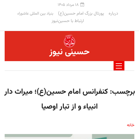
۱۸ مرداد ۱۴۰۵
درباره
پورتال بزرگ امام حسین(ع)
بنیاد بین المللی عاشوراء
ارتباط با حسین‌نیوز
حسینی نیوز
برچسب:
كنفرانس امام حسين(ع)؛ ميراث دار
انبياء و از تبار اوصيا
خانه