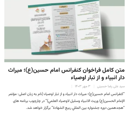
متن کامل فراخوان كنفرانس امام حسين(ع)؛ ميراث
دار انبياء و از تبار اوصياء
سید علی رضا حسینی
۳ مهر ۱۴۰۳
“كنفرانس امام حسين(ع)؛ ميراث دار انبياء و از تبار اوصياء (نام به زبان اصلی: مؤتمر
الإمام الحسين(ع) وريث الانبياء وسليل لاوصياء العلمي)” در چارچوب برنامه های
“هجدهمين دوره جشنواره بين المللي ربيع الشهادة” برگزار خواهد شد.